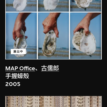
展出中
MAP Office
、
古儒郎
手握蠔殼
2005