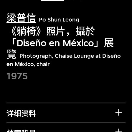
梁普信
Po Shun Leong
《躺椅》照片，攝於
「Diseño en México」展
覽
Photograph, Chaise Lounge at Diseño
en México, chair
1975
详细资料