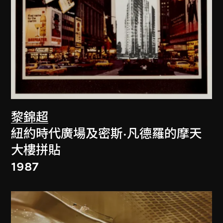
黎錦超
紐約時代廣場及密斯·凡德羅的摩天
大樓拼貼
1987