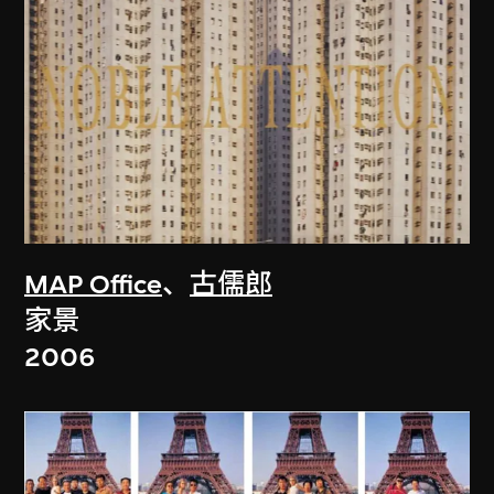
MAP Office
、
古儒郎
家景
2006