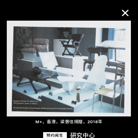
M+藏品
进一步筛选
搜索
关于M+藏品
探索世界顶级的二十及二十一世纪视觉
M+，香港，梁普信捐贈，2018年
文化藏品。
研究中心
预约阅览