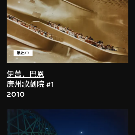
展出中
伊萬．巴恩
廣州歌劇院 #1
2010