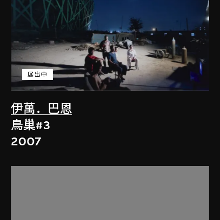
展出中
伊萬．巴恩
鳥巢#3
2007