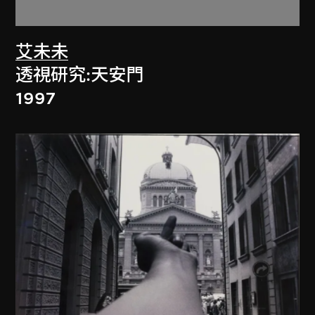
艾未未
透視研究:天安門
1997