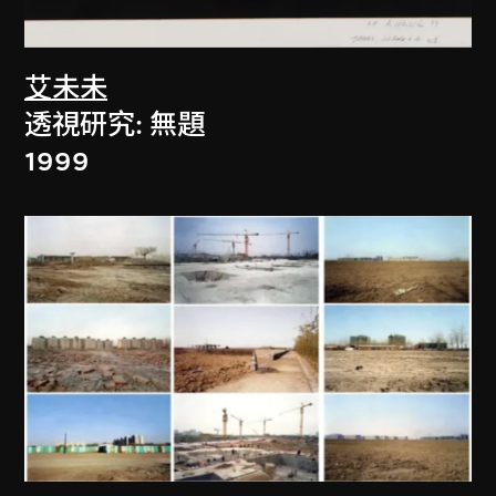
艾未未
透視研究: 無題
1999