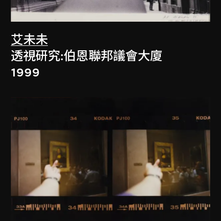
艾未未
透視研究:伯恩聯邦議會大廈
1999