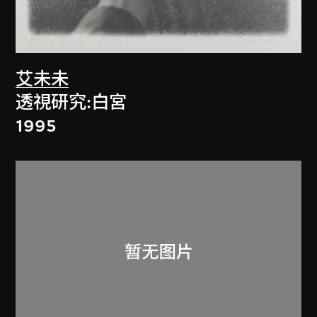
艾未未
透視研究:白宮
1995