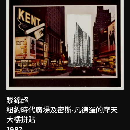
黎錦超
紐約時代廣場及密斯·凡德羅的摩天
大樓拼貼
1987