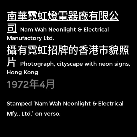
南華霓虹燈電器廠有限公
司
Nam Wah Neonlight & Electrical
Manufactory Ltd.
攝有霓虹招牌的香港市貌照
片
Photograph, cityscape with neon signs,
Hong Kong
1972年4月
Stamped 'Nam Wah Neonlight & Electrical
Mfy., Ltd.' on verso.