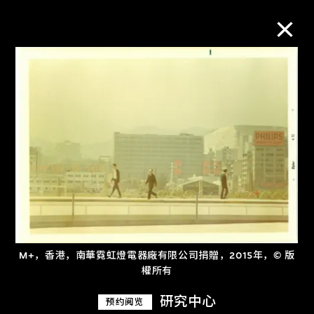
M+藏品
进一步筛选
搜索
关于M+藏品
M+，香港，南華霓虹燈電器廠有限公司捐贈，2015年，© 版
探索世界顶级的二十及二十一世纪视觉
權所有
文化藏品。
研究中心
预约阅览