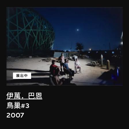
展出中
伊萬．巴恩
鳥巢#3
2007