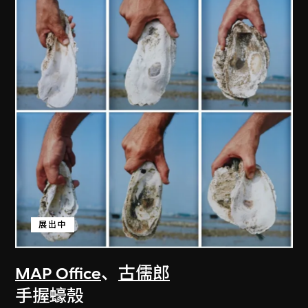
展出中
MAP Office
、
古儒郎
手握蠔殼