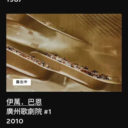
展出中
伊萬．巴恩
廣州歌劇院 #1
2010