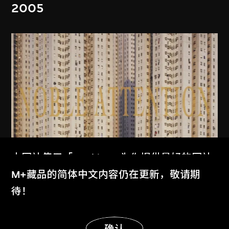
2005
本网站使用「Cookies」为你提供最好的网站
体验。
M+藏品的简体中文内容仍在更新，敬请期
MAP Office
、
古儒郎
了解更多
待！
家景
显示更多
2006