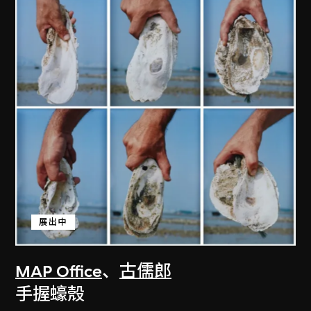
展出中
MAP Office
、
古儒郎
手握蠔殼