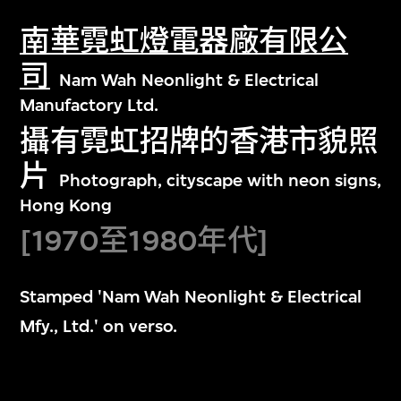
南華霓虹燈電器廠有限公
司
Nam Wah Neonlight & Electrical
Manufactory Ltd.
攝有霓虹招牌的香港市貌照
片
Photograph, cityscape with neon signs,
Hong Kong
[1970至1980年代]
Stamped 'Nam Wah Neonlight & Electrical
Mfy., Ltd.' on verso.