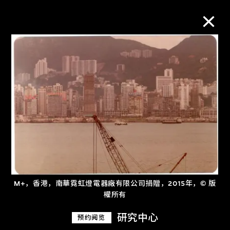
M+藏品
进一步筛选
搜索
关于M+藏品
M+，香港，南華霓虹燈電器廠有限公司捐贈，2015年，© 版
探索世界顶级的二十及二十一世纪视觉
權所有
文化藏品。
研究中心
预约阅览