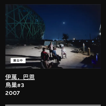
展出中
伊萬．巴恩
鳥巢#3
2007