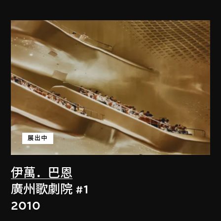
展出中
伊萬．巴恩
廣州歌劇院 #1
2010