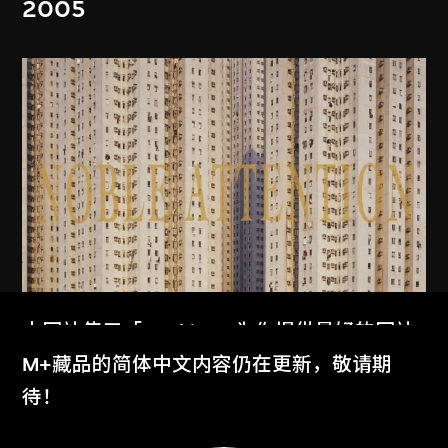
2005
本网站使用「Cookies」为你提供最好的网站
MAP Office
、
古儒郎
体验。
M+藏品的简体中文内容仍在更新，敬请期
家景
了解更多
待！
2006