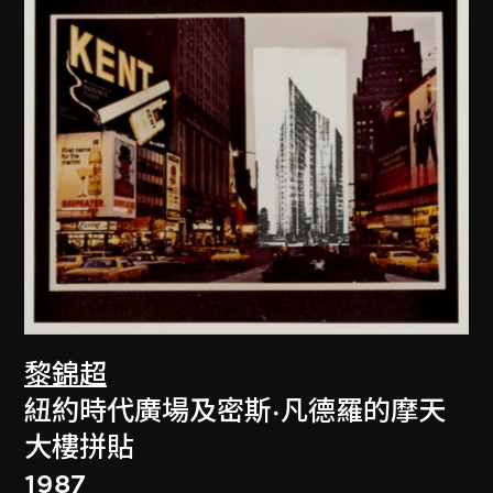
黎錦超
紐約時代廣場及密斯·凡德羅的摩天
大樓拼貼
1987