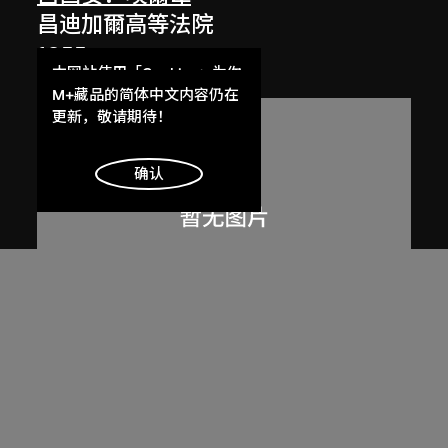
昌迪加爾高等法院
1955
本网站使用「Cookies」为你
提供最好的网站体验。
M+藏品的简体中文内容仍在
了解更多
更新，敬请期待！
明白
确认
呂西安．埃爾韋
昌迪加爾高等法院的光與影
1955