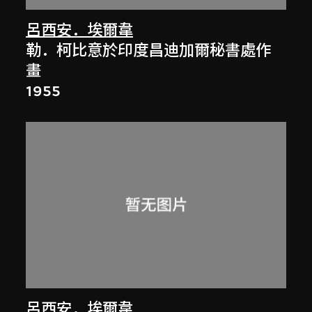
呂西安．埃爾韋
勒．柯比意於印度昌迪加爾秘書處作
畫
1955
呂西安．埃爾韋