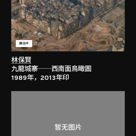
展出中
林保賢
九龍城寨──西南面鳥瞰圖
1989年，2013年印