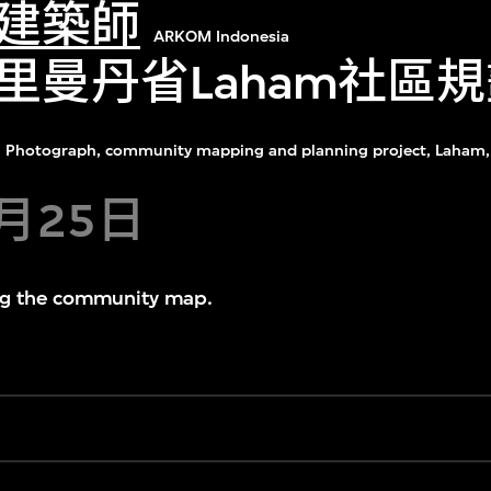
建築師
ARKOM Indonesia
里曼丹省Laham社區
Photograph, community mapping and planning project, Laham, 
8月25日
ng the community map.