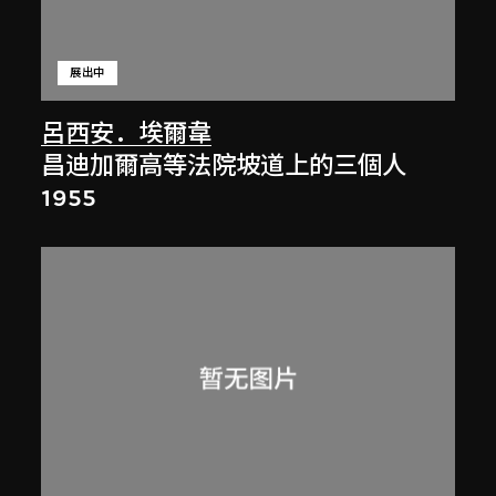
展出中
呂西安．埃爾韋
昌迪加爾高等法院坡道上的三個人
1955