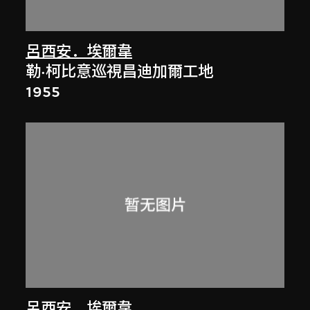
呂西安．埃爾韋
勒·柯比意巡視昌迪加爾工地
1955
呂西安．埃爾韋