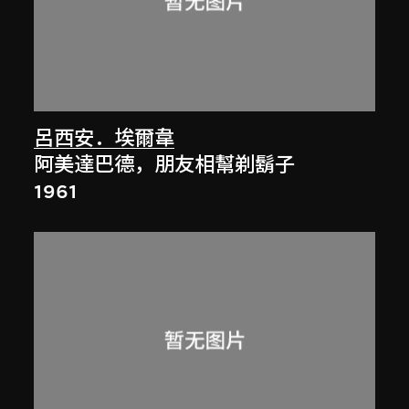
呂西安．埃爾韋
阿美達巴德，朋友相幫剃鬍子
1961