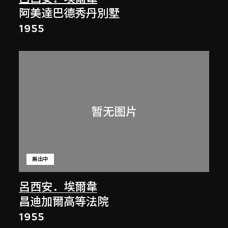
阿美達巴德秀丹別墅
1955
展出中
呂西安．埃爾韋
昌迪加爾高等法院
1955