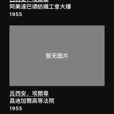
阿美達巴德紡織工會大樓
1955
呂西安．埃爾韋
昌迪加爾高等法院
1955