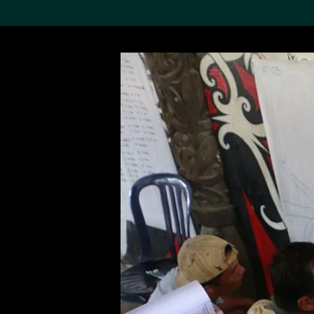
搜索M+藏品
Sea
19,052个结果
进一步筛选
关于M+藏品
探索世界顶级的二十及二十
一世纪视觉文化藏品。