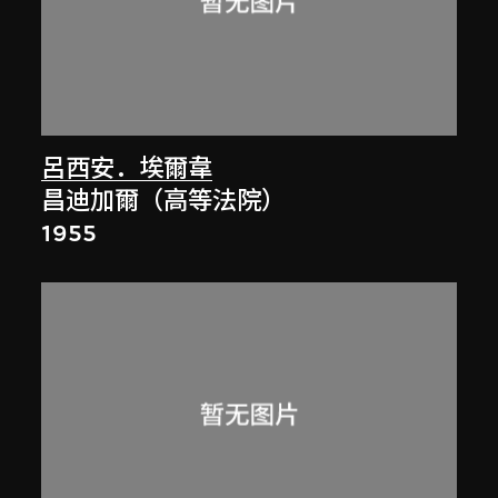
呂西安．埃爾韋
昌迪加爾（高等法院）
1955