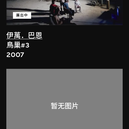
展出中
伊萬．巴恩
鳥巢#3
2007