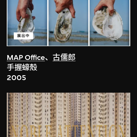
展出中
MAP Office
、
古儒郎
手握蠔殼
2005