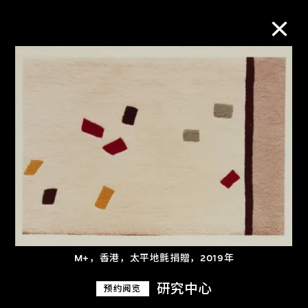
M+藏品
进一步筛选
搜索
关于M+藏品
探索世界顶级的二十及二十一世纪视觉
M+，香港，太平地氈捐贈，2019年
文化藏品。
研究中心
预约阅览