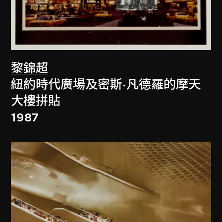
黎錦超
紐約時代廣場及密斯·凡德羅的摩天
大樓拼貼
1987