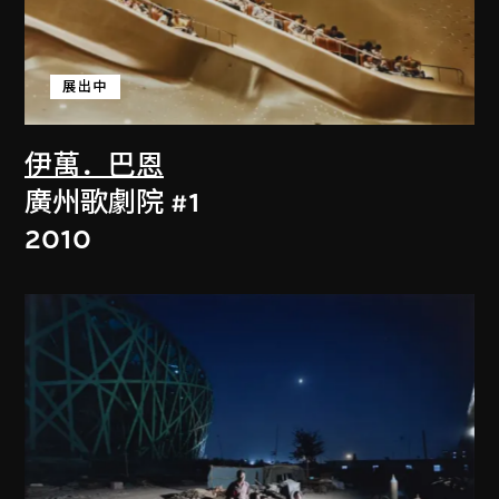
展出中
伊萬．巴恩
廣州歌劇院 #1
2010