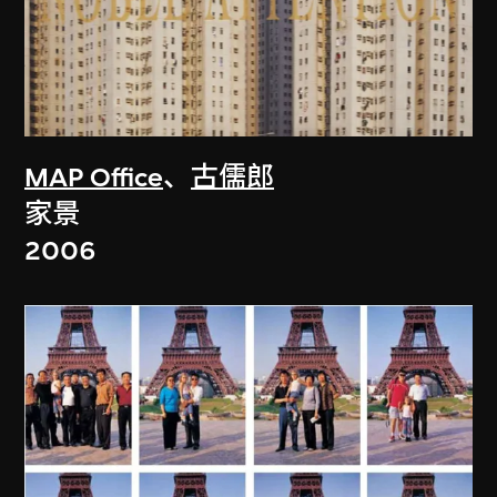
MAP Office
、
古儒郎
家景
2006