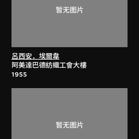
呂西安．埃爾韋
阿美達巴德紡織工會大樓
1955