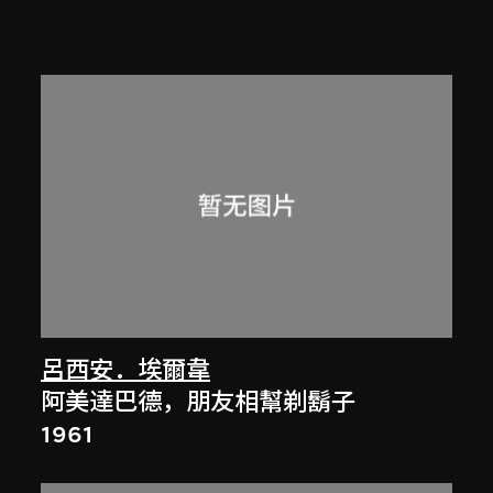
呂西安．埃爾韋
阿美達巴德，朋友相幫剃鬍子
1961