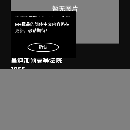
本网站使用「Cookies」为你
提供最好的网站体验。
M+藏品的简体中文内容仍在
了解更多
更新，敬请期待！
明白
确认
呂西安．埃爾韋
昌迪加爾高等法院
1955