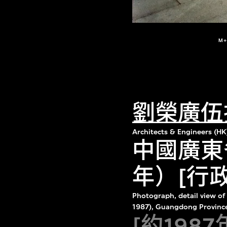
M
劉榮廣伍
Architects & Engineers (HK
中國廣東省
年）[行
Photograph, detail view of 
1987), Guangdong Provinc
[約198