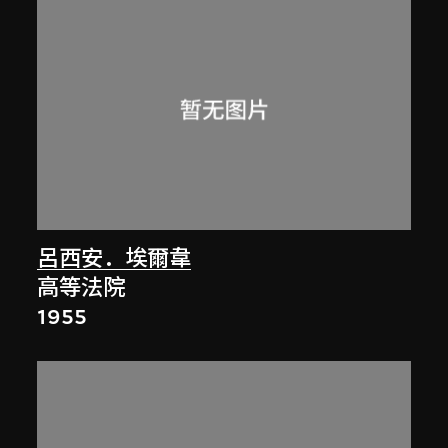
呂西安．埃爾韋
高等法院
1955