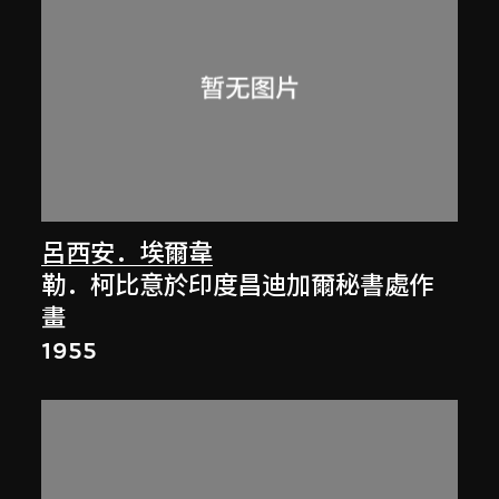
呂西安．埃爾韋
勒．柯比意於印度昌迪加爾秘書處作
畫
1955