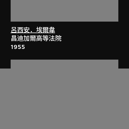
呂西安．埃爾韋
昌迪加爾高等法院
1955