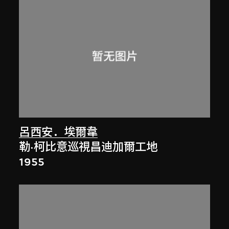
呂西安．埃爾韋
勒·柯比意巡視昌迪加爾工地
1955