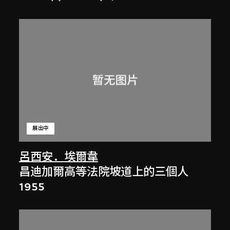
展出中
呂西安．埃爾韋
昌迪加爾高等法院坡道上的三個人
1955