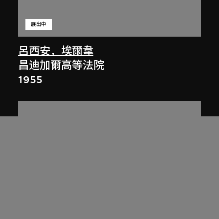
展出中
呂西安．埃爾韋
昌迪加爾高等法院
1955