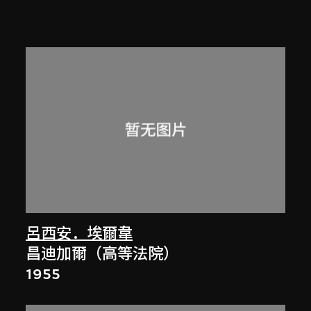
呂西安．埃爾韋
昌迪加爾（高等法院）
1955