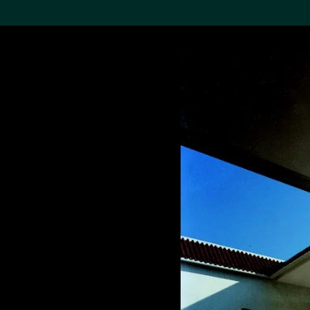
搜索M+藏品
Sea
19,052个结果
进一步筛选
关于M+藏品
探索世界顶级的二十及二十
一世纪视觉文化藏品。