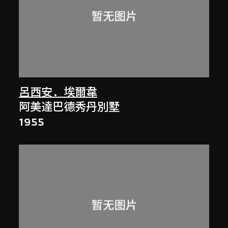
呂西安．埃爾韋
阿美達巴德秀丹別墅
1955