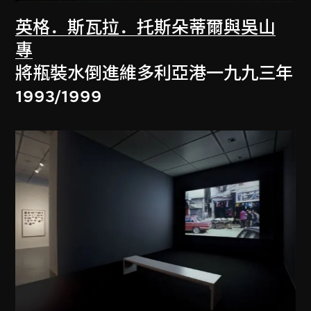
英格．斯瓦拉．托斯朵蒂爾與吳山
專
將瓶裝水倒進維多利亞港一九九三年
1993/1999