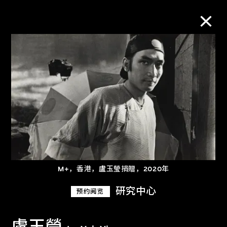
M+藏品
进一步筛选
搜索
关于M+藏品
M+，香港，盧玉瑩捐贈，2020年
探索世界顶级的二十及二十一世纪视觉
研究中心
预约阅览
文化藏品。
盧玉瑩