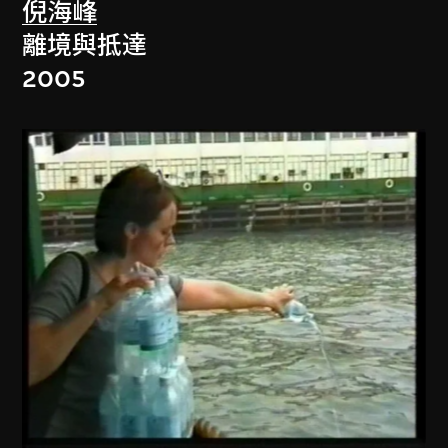
倪海峰
離境與抵達
2005