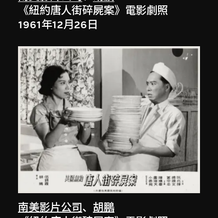
《紐約唐人街碎屍案》電影劇照
1961年12月26日
南美影片公司
、
胡鵬