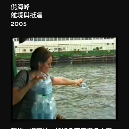
倪海峰
離境與抵達
2005