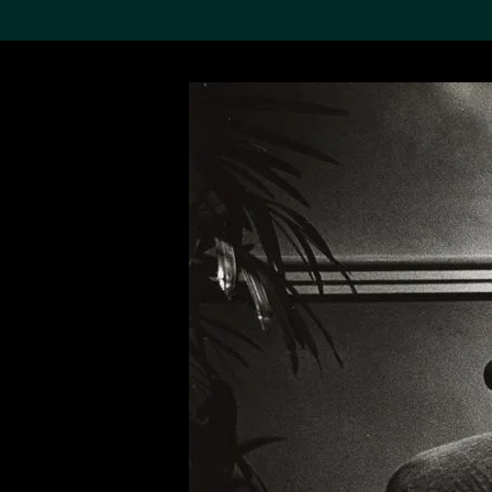
搜索M+藏品
Sea
19,052个结果
进一步筛选
关于M+藏品
探索世界顶级的二十及二十
一世纪视觉文化藏品。