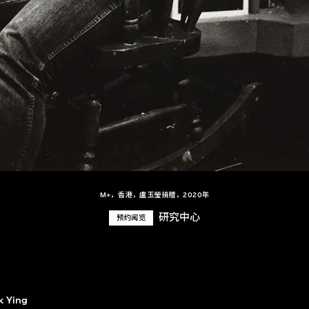
M+，香港，盧玉瑩捐贈，2020年
研究中心
预约阅览
k Ying