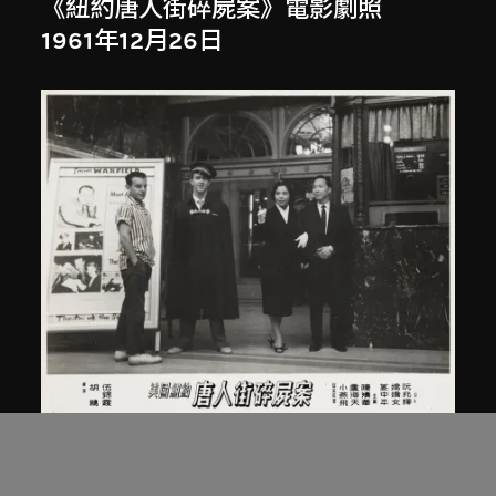
《紐約唐人街碎屍案》電影劇照
1961年12月26日
南美影片公司
、
胡鵬
《紐約唐人街碎屍案》電影劇照