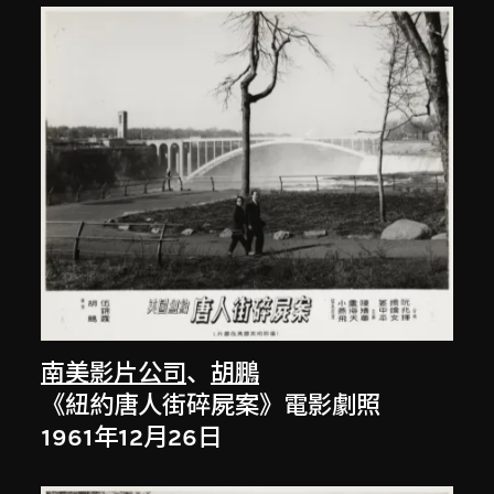
南美影片公司
、
胡鵬
《紐約唐人街碎屍案》電影劇照
1961年12月26日