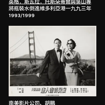
英格．斯瓦拉．托斯朵蒂爾與吳山專
將瓶裝水倒進維多利亞港一九九三年
1993/1999
南美影片公司
、
胡鵬