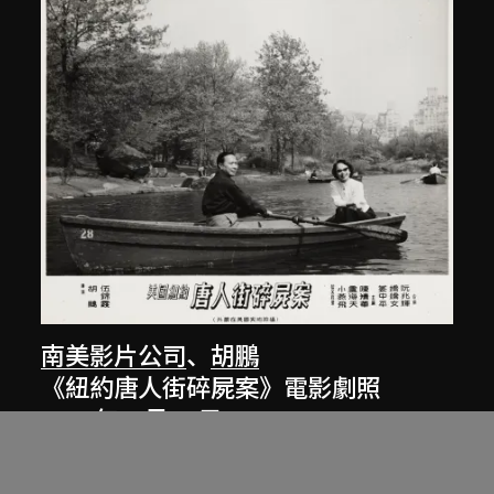
南美影片公司
、
胡鵬
《紐約唐人街碎屍案》電影劇照
1961年12月26日