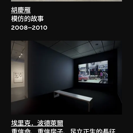
胡慶雁
模仿的故事
2008–2010
埃里克．波德萊爾
重信命、重信房子、足立正生的長征