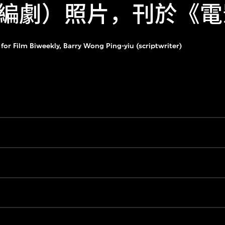
編劇）照片，刊於《電
or Film Biweekly, Barry Wong Ping-yiu (scriptwriter)