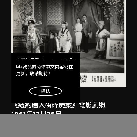
本网站使用「Cookies」为你
提供最好的网站体验。
M+藏品的简体中文内容仍在
了解更多
更新，敬请期待！
明白
确认
南美影片公司
、
胡鵬
《紐約唐人街碎屍案》電影劇照
1961年12月26日