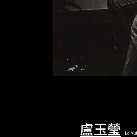
盧玉瑩
Lo Yu