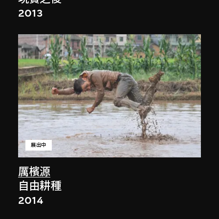
2013
展出中
厲檳源
自由耕種
2014