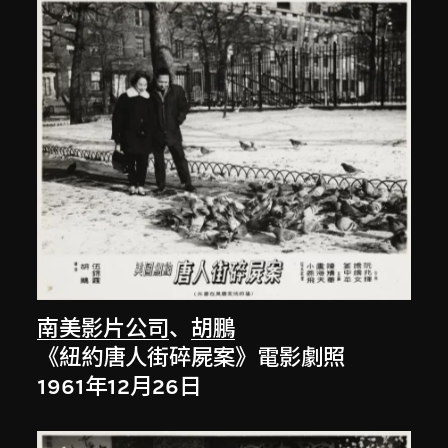
南美影片公司
、
胡鵬
《紐約唐人街碎屍案》電影劇照
1961年12月26日