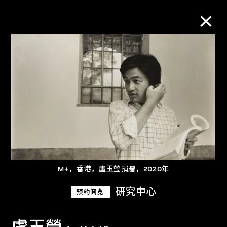
M+藏品
进一步筛选
搜索
关于M+藏品
M+，香港，盧玉瑩捐贈，2020年
探索世界顶级的二十及二十一世纪视觉
研究中心
预约阅览
文化藏品。