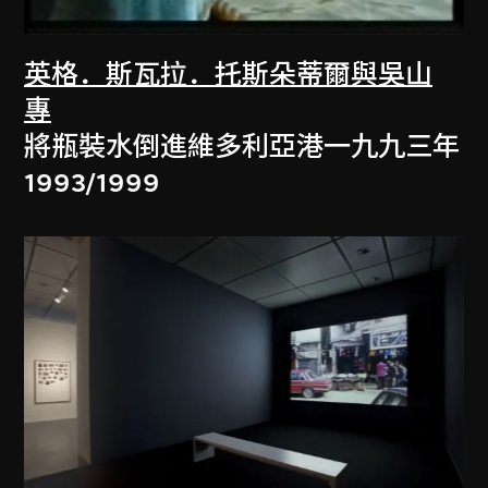
英格．斯瓦拉．托斯朵蒂爾與吳山
專
將瓶裝水倒進維多利亞港一九九三年
1993/1999