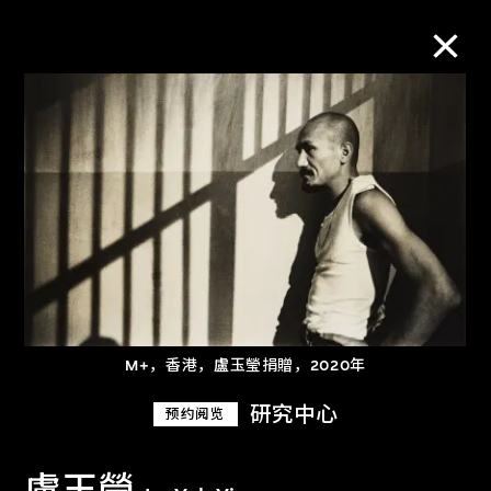
M+藏品
进一步筛选
搜索
关于M+藏品
M+，香港，盧玉瑩捐贈，2020年
探索世界顶级的二十及二十一世纪视觉
研究中心
预约阅览
文化藏品。
盧玉瑩