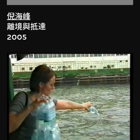
倪海峰
離境與抵達
2005