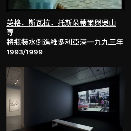
英格．斯瓦拉．托斯朵蒂爾與吳山
專
將瓶裝水倒進維多利亞港一九九三年
1993/1999