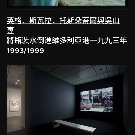
英格．斯瓦拉．托斯朵蒂爾與吳山
專
將瓶裝水倒進維多利亞港一九九三年
1993/1999