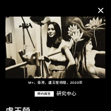
M+藏品
进一步筛选
搜索
关于M+藏品
M+，香港，盧玉瑩捐贈，2020年
探索世界顶级的二十及二十一世纪视觉
研究中心
预约阅览
文化藏品。