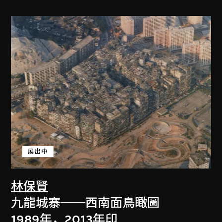
展出中
林保賢
九龍城寨──西南面鳥瞰圖
1989年，2013年印