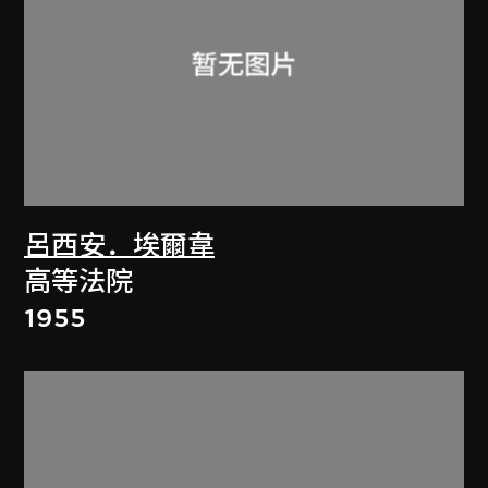
呂西安．埃爾韋
高等法院
1955