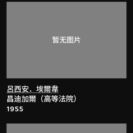
呂西安．埃爾韋
昌迪加爾（高等法院）
1955