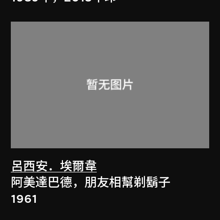
呂西安．埃爾韋
阿美達巴德，朋友相幫剃鬍子
1961