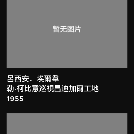
呂西安．埃爾韋
勒·柯比意巡視昌迪加爾工地
1955