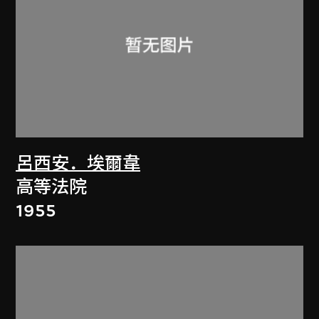
呂西安．埃爾韋
高等法院
1955