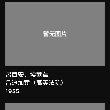
呂西安．埃爾韋
昌迪加爾（高等法院）
1955