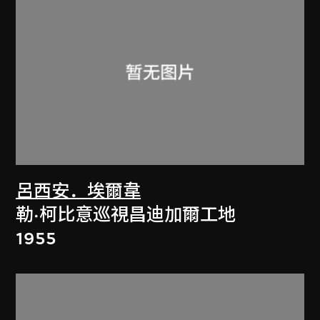
呂西安．埃爾韋
勒·柯比意巡視昌迪加爾工地
1955