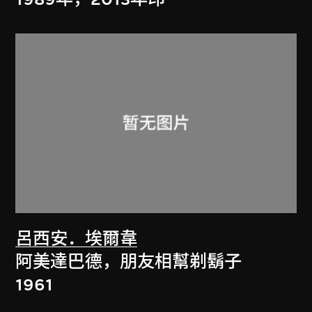
呂西安．埃爾韋
阿美達巴德，朋友相幫剃鬍子
1961