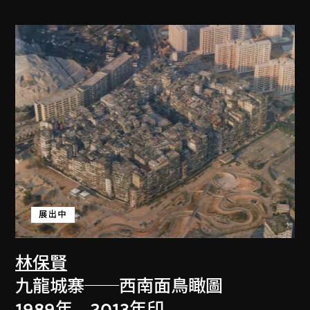
展出中
林保賢
九龍城寨──西南面鳥瞰圖
1989年，2013年印