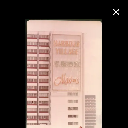
M+藏品
进一步筛选
搜索
关于M+藏品
探索世界顶级的二十及二十一世纪视觉
文化藏品。