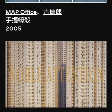
MAP Office
、
古儒郎
手握蠔殼
2005