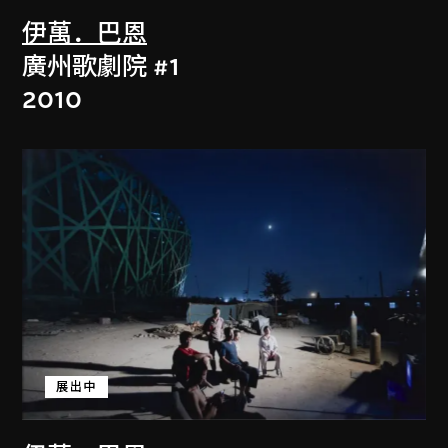
伊萬．巴恩
廣州歌劇院 #1
2010
展出中