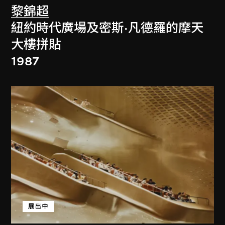
黎錦超
紐約時代廣場及密斯·凡德羅的摩天
大樓拼貼
1987
展出中