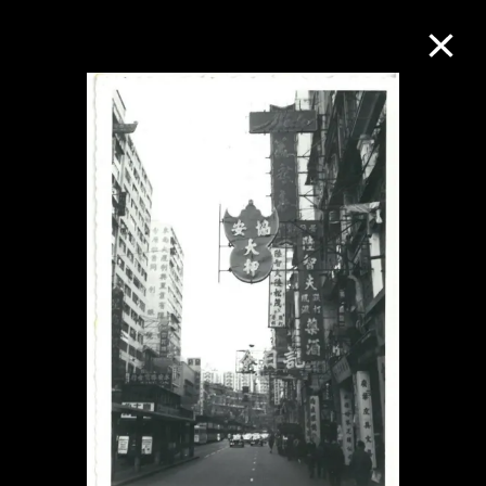
M+藏品
进一步筛选
搜索
关于M+藏品
探索世界顶级的二十及二十一世纪视觉
文化藏品。