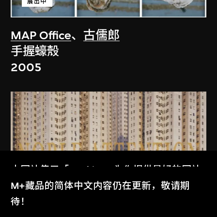
展出中
MAP Office
、
古儒郎
手握蠔殼
2005
本网站使用「Cookies」为你提供最好的网站
体验。
M+藏品的简体中文内容仍在更新，敬请期
了解更多
待！