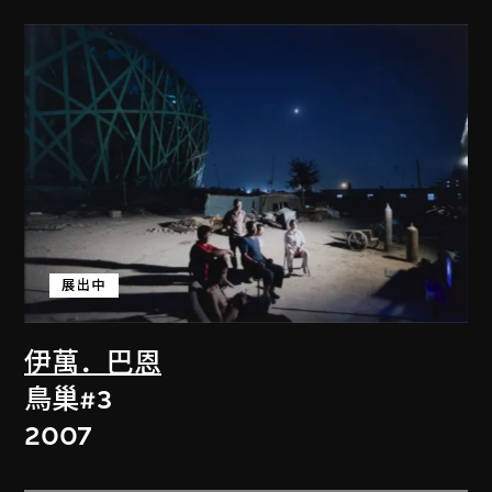
展出中
伊萬．巴恩
鳥巢#3
2007