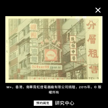
M+藏品
进一步筛选
搜索
关于M+藏品
M+，香港，南華霓虹燈電器廠有限公司捐贈，2015年，© 版
探索世界顶级的二十及二十一世纪视觉
權所有
文化藏品。
研究中心
预约阅览