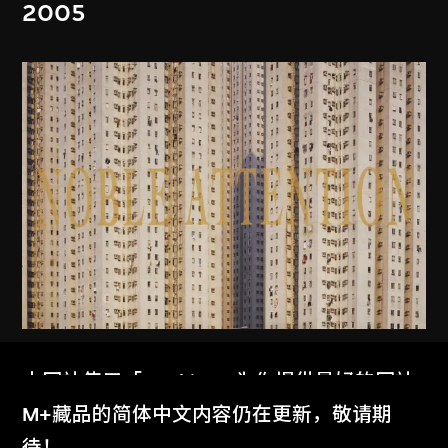
2005
MAP Office
、
古儒郎
本网站使用「Cookies」为你提供最好的网站
家景
体验。
M+藏品的简体中文内容仍在更新，敬请期
2006
了解更多
待！