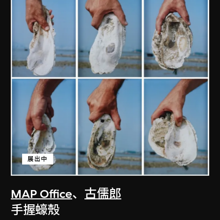
展出中
MAP Office
、
古儒郎
手握蠔殼