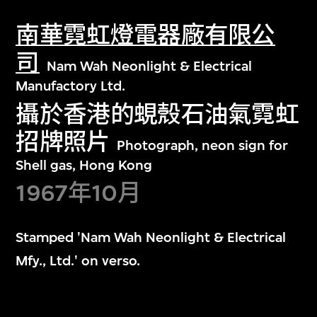
南華霓虹燈電器廠有限公
司
Nam Wah Neonlight & Electrical
Manufactory Ltd.
攝於香港的蜆殼石油氣霓虹
招牌照片
Photograph, neon sign for
Shell gas, Hong Kong
1967年10月
Stamped 'Nam Wah Neonlight & Electrical
Mfy., Ltd.' on verso.