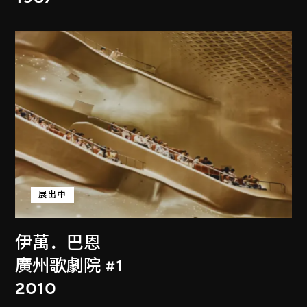
展出中
伊萬．巴恩
廣州歌劇院 #1
2010