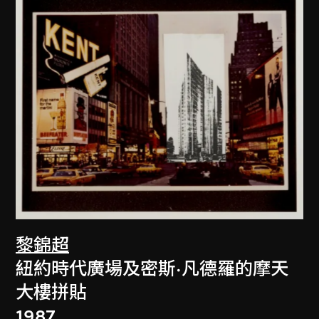
黎錦超
紐約時代廣場及密斯·凡德羅的摩天
大樓拼貼
1987