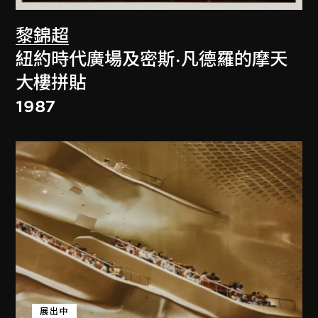
黎錦超
紐約時代廣場及密斯·凡德羅的摩天
大樓拼貼
1987
展出中