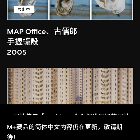
展出中
MAP Office
、
古儒郎
手握蠔殼
2005
本网站使用「Cookies」为你提供最好的网站
体验。
M+藏品的简体中文内容仍在更新，敬请期
了解更多
待！