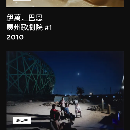
伊萬．巴恩
廣州歌劇院 #1
2010
展出中