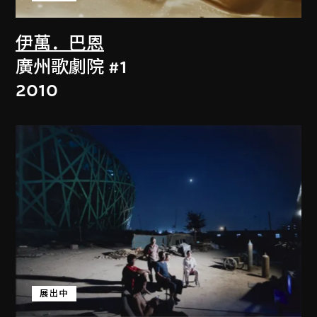
伊萬．巴恩
廣州歌劇院 #1
2010
展出中