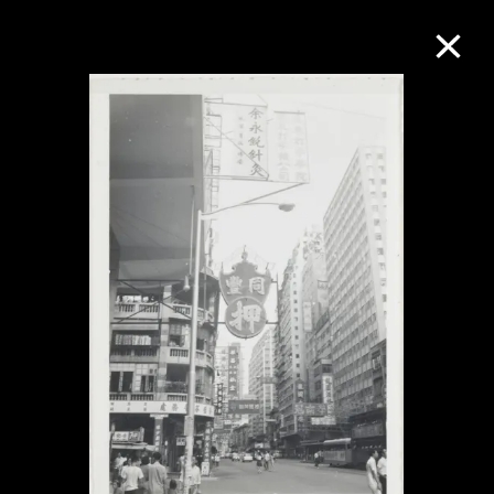
M+藏品
进一步筛选
搜索
关于M+藏品
探索世界顶级的二十及二十一世纪视觉
文化藏品。