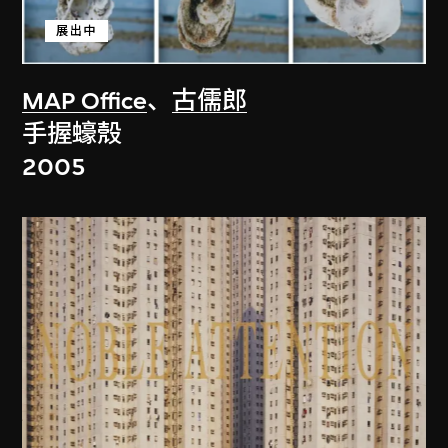
展出中
MAP Office
、
古儒郎
手握蠔殼
2005