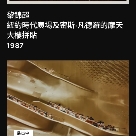
黎錦超
紐約時代廣場及密斯·凡德羅的摩天
大樓拼貼
1987
展出中