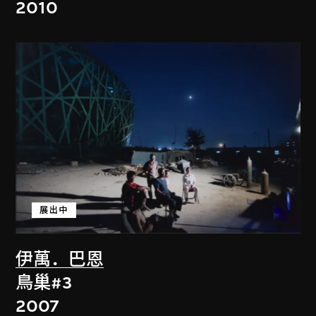
2010
展出中
伊萬．巴恩
鳥巢#3
2007