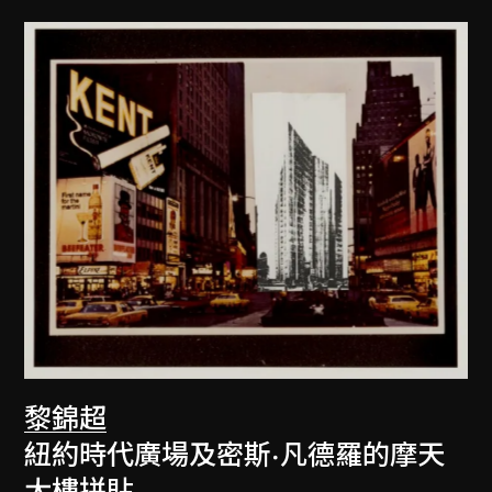
黎錦超
紐約時代廣場及密斯·凡德羅的摩天