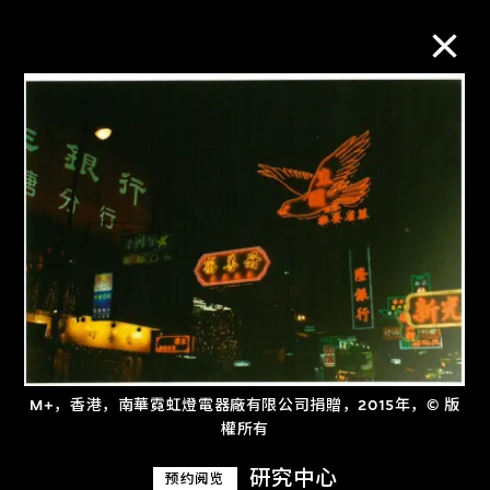
M+藏品
进一步筛选
搜索
关于M+藏品
M+，香港，南華霓虹燈電器廠有限公司捐贈，2015年，© 版
探索世界顶级的二十及二十一世纪视觉
權所有
文化藏品。
研究中心
预约阅览