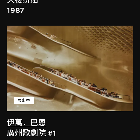
大樓拼貼
1987
展出中
伊萬．巴恩
廣州歌劇院 #1