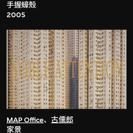
手握蠔殼
2005
MAP Office
、
古儒郎
家景