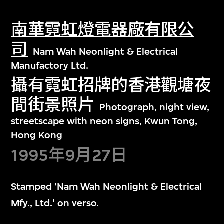
南華霓虹燈電器廠有限公
司
Nam Wah Neonlight & Electrical
Manufactory Ltd.
攝有霓虹招牌的香港觀塘夜
間街景照片
Photograph, night view,
streetscape with neon signs, Kwun Tong,
Hong Kong
1995年9月27日
Stamped 'Nam Wah Neonlight & Electrical
Mfy., Ltd.' on verso.