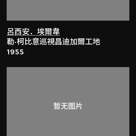
呂西安．埃爾韋
勒·柯比意巡視昌迪加爾工地
1955