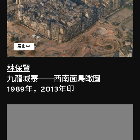
展出中
林保賢
九龍城寨──西南面鳥瞰圖
1989年，2013年印