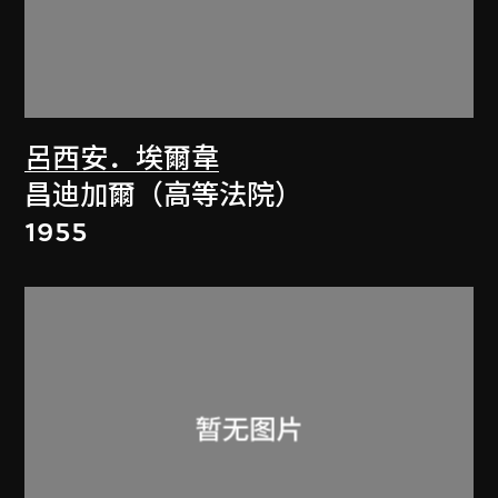
呂西安．埃爾韋
昌迪加爾（高等法院）
1955