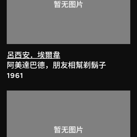
呂西安．埃爾韋
阿美達巴德，朋友相幫剃鬍子
1961