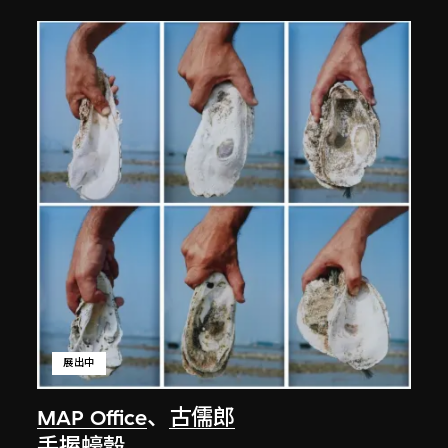
展出中
MAP Office
、
古儒郎
手握蠔殼