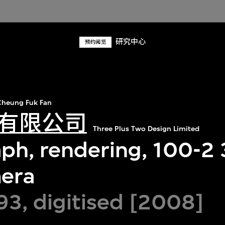
研究中心
预约阅览
heung Fuk Fan
有限公司
Three Plus Two Design Limited
ph, rendering, 100-
era
93, digitised [2008]