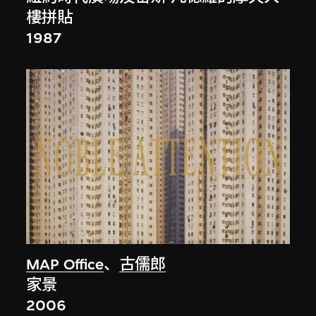
樓拼貼
1987
MAP Office
、
古儒郎
家景
2006