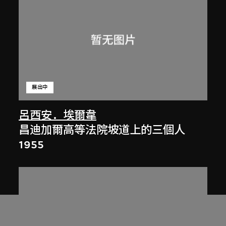
展出中
呂西安．埃爾韋
昌迪加爾高等法院坡道上的三個人
1955