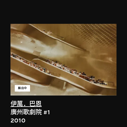
展出中
伊萬．巴恩
廣州歌劇院 #1
2010