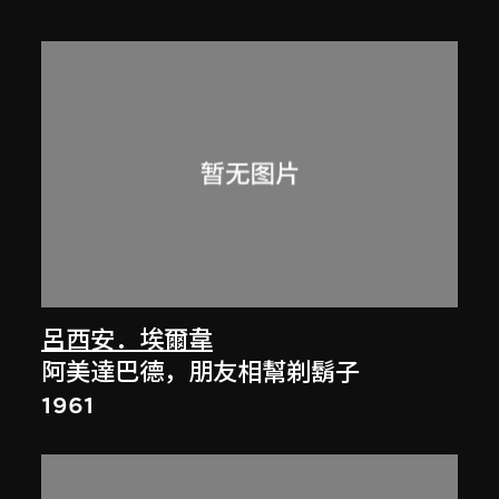
呂西安．埃爾韋
阿美達巴德，朋友相幫剃鬍子
1961