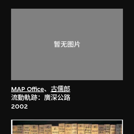
MAP Office
、
古儒郎
流動軌跡：廣深公路
2002