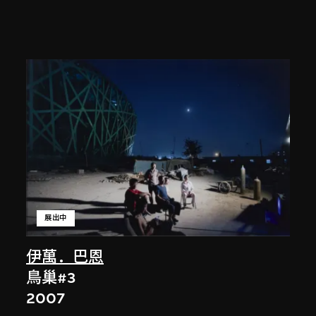
展出中
伊萬．巴恩
鳥巢#3
2007