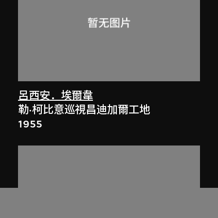
呂西安．埃爾韋
勒·柯比意巡視昌迪加爾工地
1955