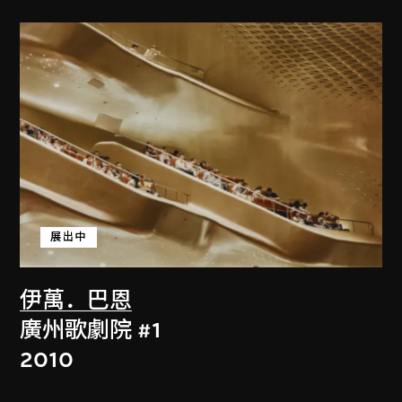
展出中
伊萬．巴恩
廣州歌劇院 #1
2010