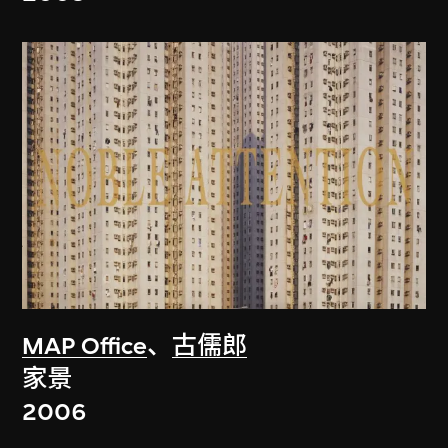
MAP Office
、
古儒郎
家景
2006