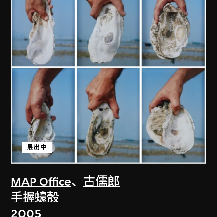
展出中
MAP Office
、
古儒郎
手握蠔殼
2005