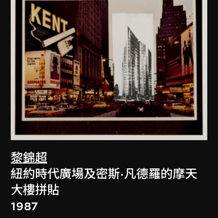
黎錦超
紐約時代廣場及密斯·凡德羅的摩天
大樓拼貼
1987