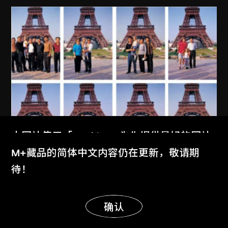
本网站使用「Cookies」为你提供最好的网站
体验。
M+藏品的简体中文内容仍在更新，敬请期
了解更多
待！
显示更多
明白
确认