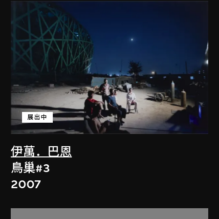
展出中
伊萬．巴恩
鳥巢#3
2007