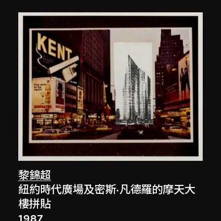
黎錦超
紐約時代廣場及密斯·凡德羅的摩天大
樓拼貼
1987