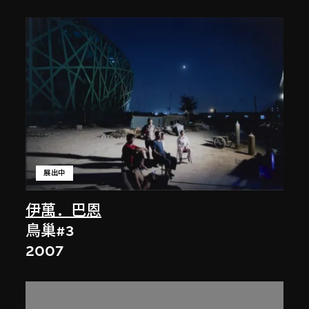
展出中
伊萬．巴恩
鳥巢#3
2007