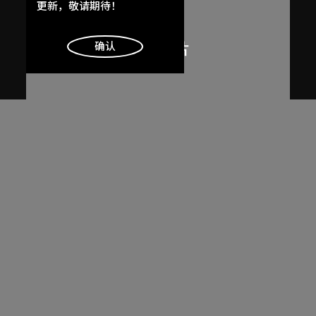
了解更多
更新，敬请期待！
明白
确认
呂西安．埃爾韋
勒．柯比意於印度昌迪加爾秘書處作
畫
1955