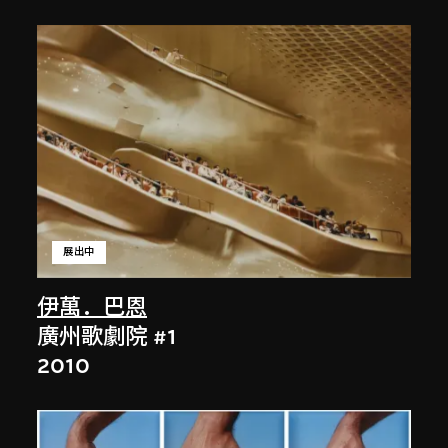
展出中
伊萬．巴恩
廣州歌劇院 #1
2010