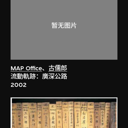
MAP Office
、
古儒郎
流動軌跡：廣深公路
2002