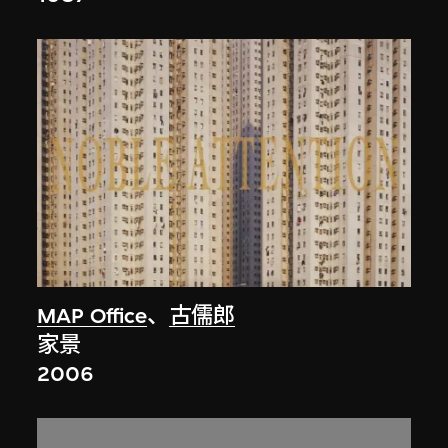
MAP Office
、
古儒郎
家景
2006