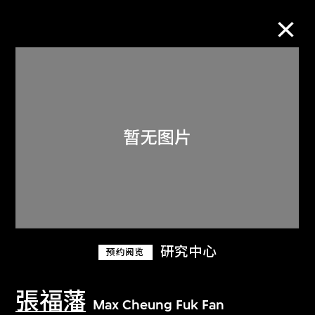
M+藏品
进一步筛选
搜索
关于M+藏品
研究中心
预约阅览
探索世界顶级的二十及二十一世纪视觉
文化藏品。
張福藩
Max Cheung Fuk Fan