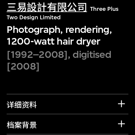
三易設計有限公司
Three Plus
Two Design Limited
Photograph, rendering,
1200-watt hair dryer
[1992–2008], digitised
[2008]
详细资料
档案背景