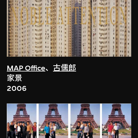
MAP Office
、
古儒郎
家景
2006