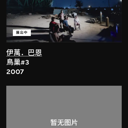
展出中
伊萬．巴恩
鳥巢#3
2007