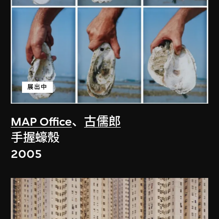
展出中
MAP Office
、
古儒郎
手握蠔殼
2005