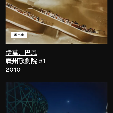
展出中
伊萬．巴恩
廣州歌劇院 #1
2010