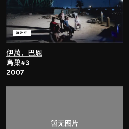
展出中
伊萬．巴恩
鳥巢#3
2007