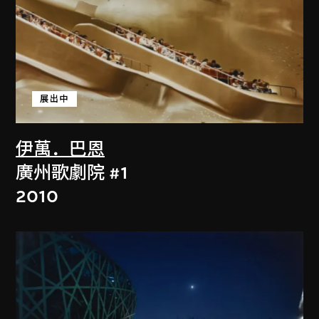
展出中
伊萬．巴恩
廣州歌劇院 #1
2010