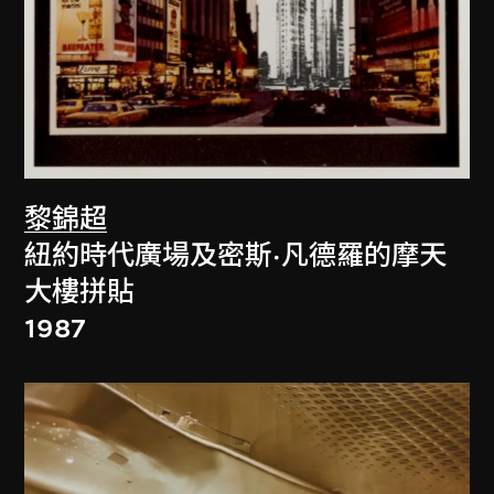
黎錦超
紐約時代廣場及密斯·凡德羅的摩天
大樓拼貼
1987