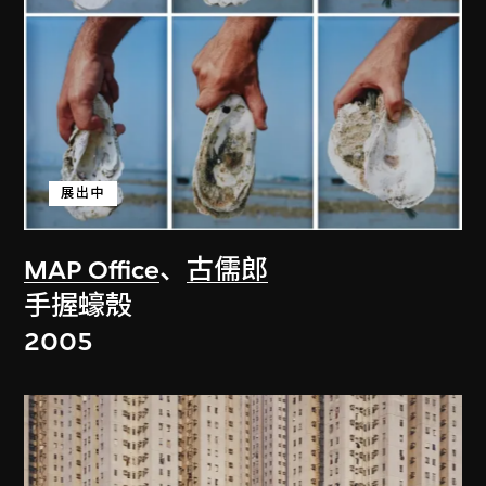
展出中
MAP Office
、
古儒郎
手握蠔殼
2005