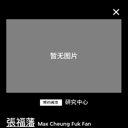
M+藏品
进一步筛选
搜索
关于M+藏品
研究中心
预约阅览
探索世界顶级的二十及二十一世纪视觉
文化藏品。
張福藩
Max Cheung Fuk Fan