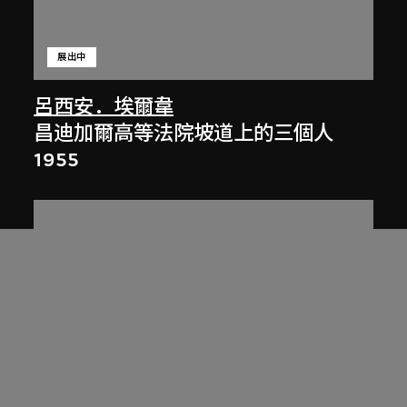
展出中
呂西安．埃爾韋
昌迪加爾高等法院坡道上的三個人
1955
展出中