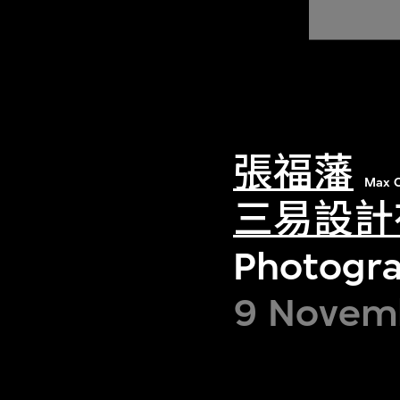
張福藩
Max C
三易設計
Photogra
9 Novemb