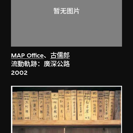
MAP Office
、
古儒郎
流動軌跡：廣深公路
2002