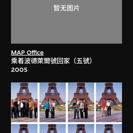
MAP Office
乘着波德萊爾號回家（五號）
2005