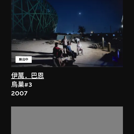
展出中
伊萬．巴恩
鳥巢#3
2007