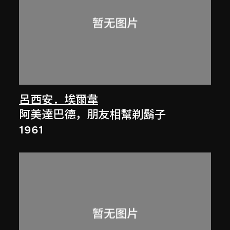
呂西安．埃爾韋
阿美達巴德，朋友相幫剃鬍子
1961