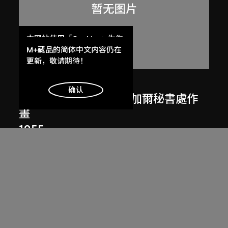
本网站使用「Cookies」为你
提供最好的网站体验。
M+藏品的简体中文内容仍在
了解更多
更新，敬请期待！
呂西安．埃爾韋
明白
确认
勒．柯比意於印度昌迪加爾秘書處作
畫
1955