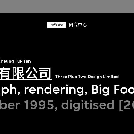
研究中心
预约阅览
heung Fuk Fan
有限公司
Three Plus Two Design Limited
ph, rendering, Big Foo
er 1995, digitised [