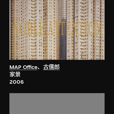
MAP Office
、
古儒郎
家景
2006