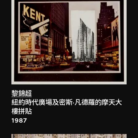
黎錦超
紐約時代廣場及密斯·凡德羅的摩天大
樓拼貼
1987