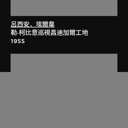
呂西安．埃爾韋
勒·柯比意巡視昌迪加爾工地
1955