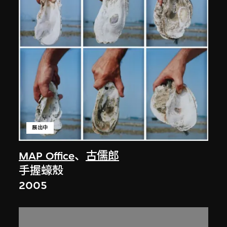
展出中
MAP Office
、
古儒郎
手握蠔殼
2005