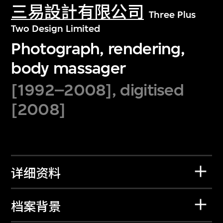
三易設計有限公司
Three Plus
Two Design Limited
Photograph, rendering,
body massager
[1992–2008], digitised
[2008]
详细资料
档案背景