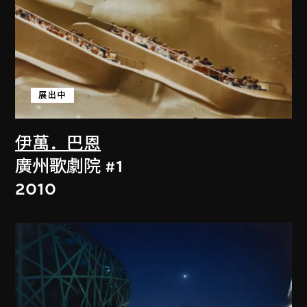
展出中
伊萬．巴恩
廣州歌劇院 #1
2010