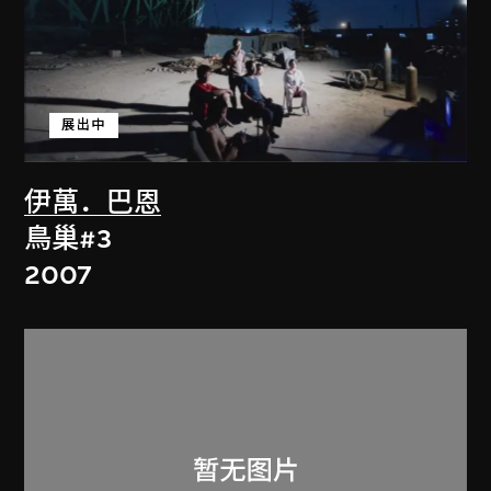
展出中
伊萬．巴恩
鳥巢#3
2007