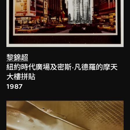
黎錦超
紐約時代廣場及密斯·凡德羅的摩天
大樓拼貼
1987