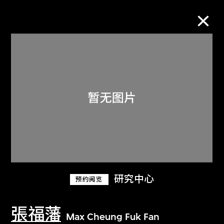
M+藏品
进一步筛选
搜索
关于M+藏品
研究中心
预约阅览
探索世界顶级的二十及二十一世纪视觉
文化藏品。
張福藩
Max Cheung Fuk Fan