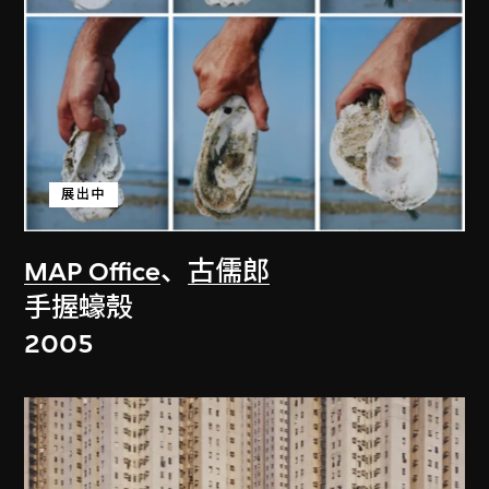
展出中
MAP Office
、
古儒郎
手握蠔殼
2005