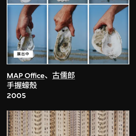
展出中
MAP Office
、
古儒郎
手握蠔殼
2005