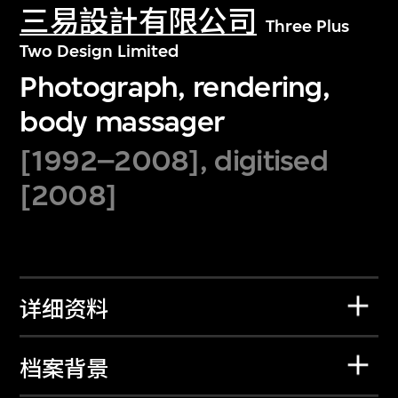
三易設計有限公司
Three Plus
Two Design Limited
Photograph, rendering,
body massager
[1992–2008], digitised
[2008]
详细资料
档案背景