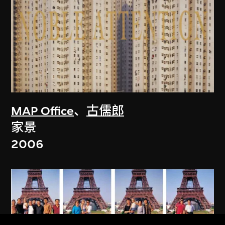
MAP Office
、
古儒郎
家景
2006