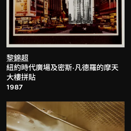
黎錦超
紐約時代廣場及密斯·凡德羅的摩天
大樓拼貼
1987