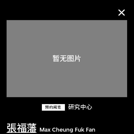
M+藏品
进一步筛选
搜索
关于M+藏品
研究中心
预约阅览
探索世界顶级的二十及二十一世纪视觉
文化藏品。
張福藩
Max Cheung Fuk Fan