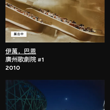
展出中
伊萬．巴恩
廣州歌劇院 #1
2010