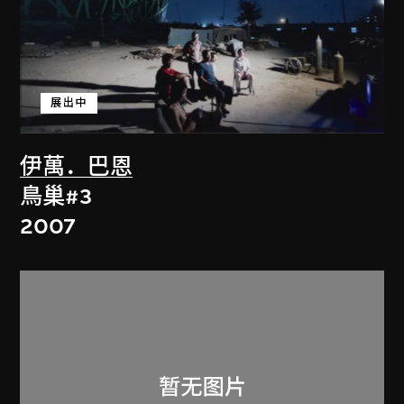
展出中
伊萬．巴恩
鳥巢#3
2007