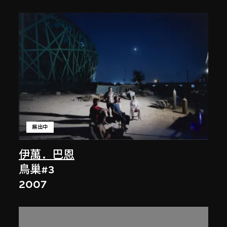
展出中
伊萬．巴恩
鳥巢#3
2007