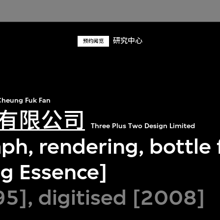
研究中心
预约阅览
heung Fuk Fan
有限公司
Three Plus Two Design Limited
ph, rendering, bottle 
ng Essence]
95], digitised [2008]