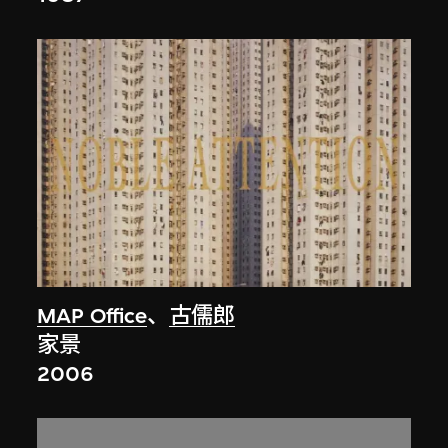
MAP Office
、
古儒郎
家景
2006