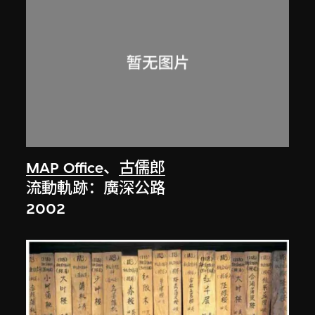
MAP Office
、
古儒郎
流動軌跡：廣深公路
2002