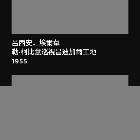
呂西安．埃爾韋
勒·柯比意巡視昌迪加爾工地
1955