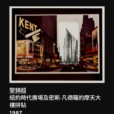
黎錦超
紐約時代廣場及密斯·凡德羅的摩天大
樓拼貼
1987