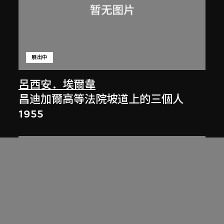
展出中
呂西安．埃爾韋
昌迪加爾高等法院坡道上的三個人
1955