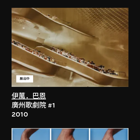
展出中
伊萬．巴恩
廣州歌劇院 #1
2010