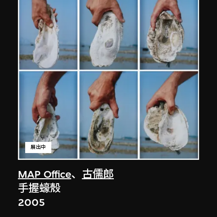
展出中
MAP Office
、
古儒郎
手握蠔殼
2005