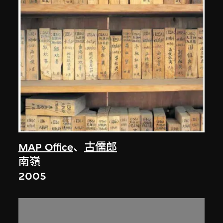
MAP Office
、
古儒郎
南嶺
2005