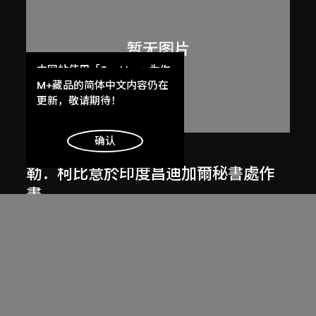
本网站使用「Cookies」为你
提供最好的网站体验。
M+藏品的简体中文内容仍在
了解更多
更新，敬请期待！
明白
确认
呂西安．埃爾韋
勒．柯比意於印度昌迪加爾秘書處作
畫
1955