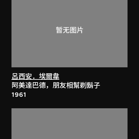
呂西安．埃爾韋
阿美達巴德，朋友相幫剃鬍子
1961