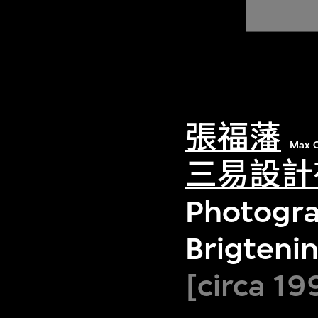
張福藩
Max C
三易設計
Photogra
Brigteni
[circa 19