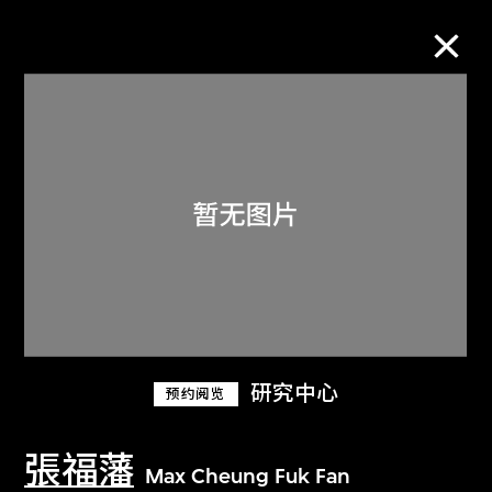
M+藏品
进一步筛选
搜索
关于M+藏品
研究中心
预约阅览
探索世界顶级的二十及二十一世纪视觉
文化藏品。
張福藩
Max Cheung Fuk Fan