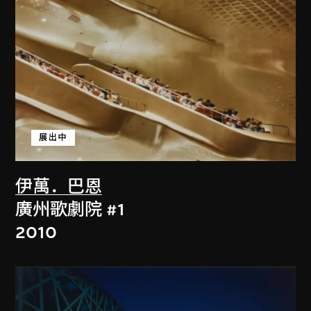
展出中
伊萬．巴恩
廣州歌劇院 #1
2010