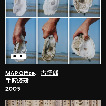
展出中
MAP Office
、
古儒郎
手握蠔殼
2005