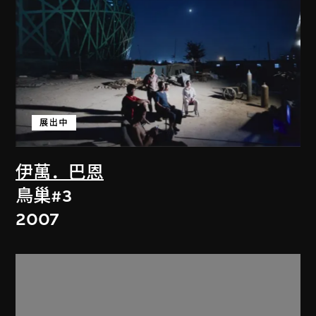
展出中
伊萬．巴恩
鳥巢#3
2007