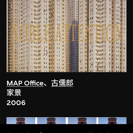
MAP Office
、
古儒郎
家景
2006