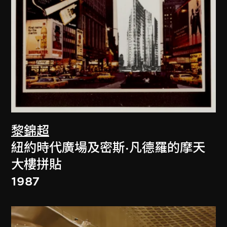
黎錦超
紐約時代廣場及密斯·凡德羅的摩天
大樓拼貼
1987