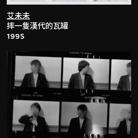
艾未未
摔一隻漢代的瓦罐
1995