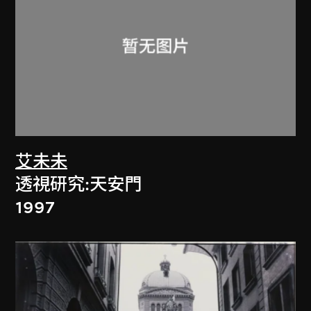
艾未未
透視研究:天安門
1997