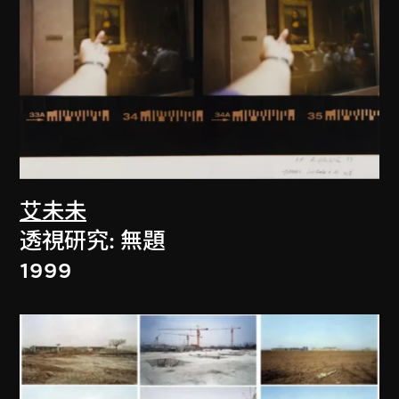
艾未未
透視研究: 無題
1999