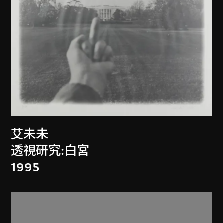
艾未未
透視研究:白宮
1995