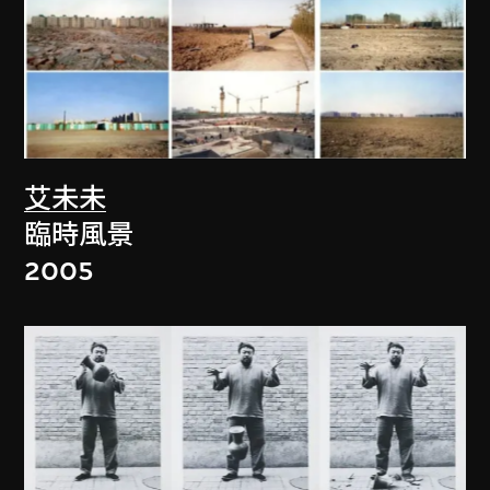
艾未未
臨時風景
2005