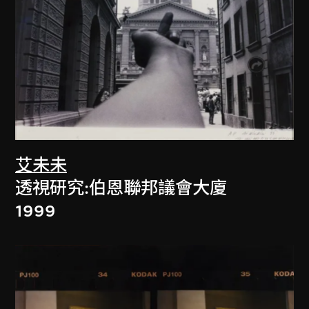
艾未未
透視研究:伯恩聯邦議會大廈
1999