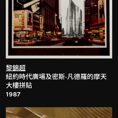
黎錦超
紐約時代廣場及密斯·凡德羅的摩天
大樓拼貼
1987