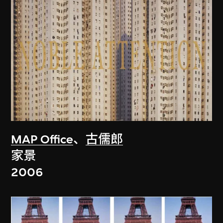
MAP Office
、
古儒郎
家景
2006