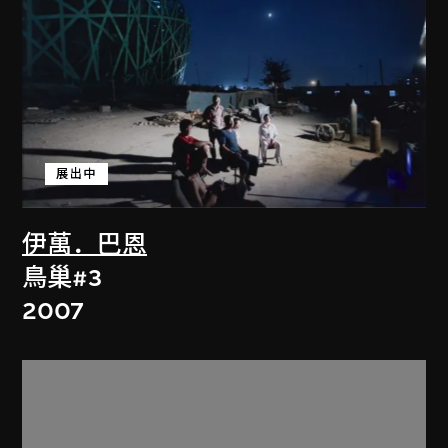
展出中
伊萬．巴恩
鳥巢#3
2007