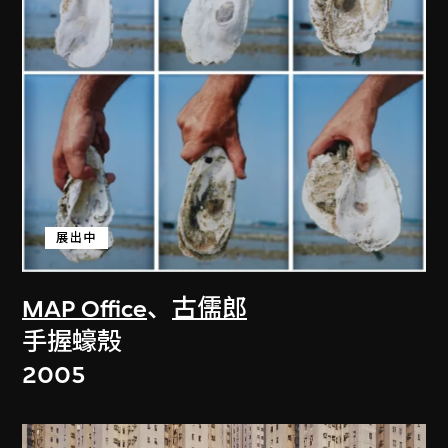
展出中
MAP Office
、
古儒郎
手握蠔殼
2005