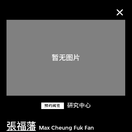
M+藏品
进一步筛选
搜索
关于M+藏品
研究中心
预约阅览
探索世界顶级的二十及二十一世纪视觉
文化藏品。
張福藩
Max Cheung Fuk Fan