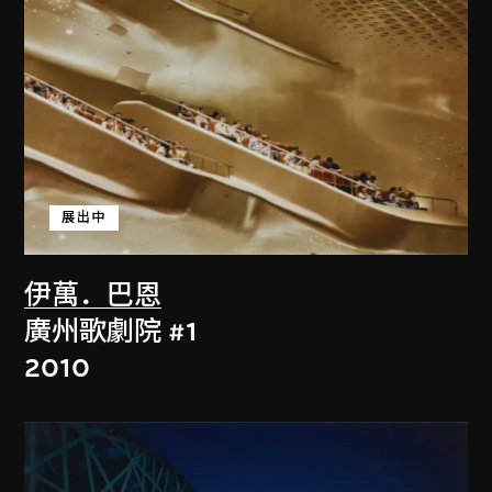
展出中
伊萬．巴恩
廣州歌劇院 #1
2010