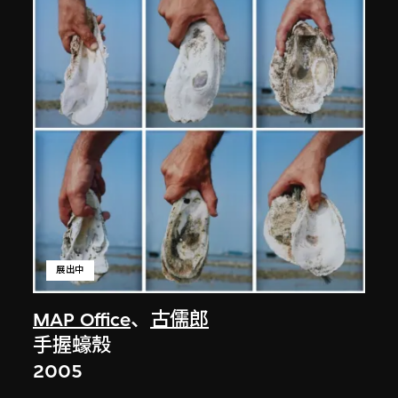
展出中
MAP Office
、
古儒郎
手握蠔殼
2005