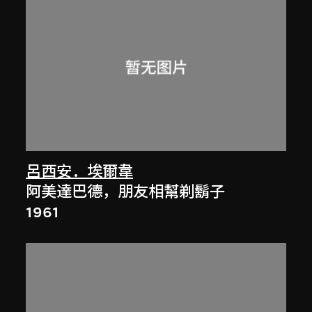
呂西安．埃爾韋
阿美達巴德，朋友相幫剃鬍子
1961