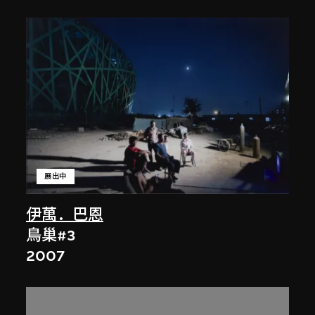
展出中
伊萬．巴恩
鳥巢#3
2007