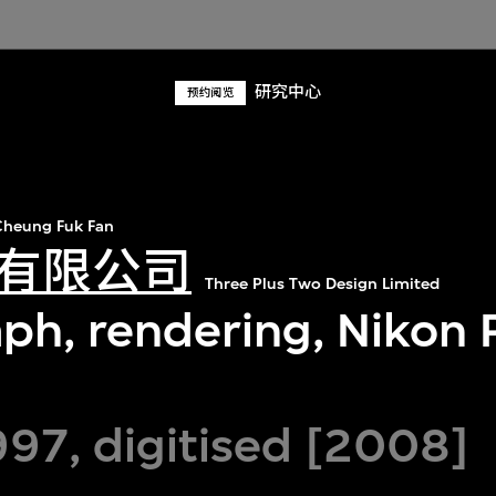
研究中心
预约阅览
heung Fuk Fan
有限公司
Three Plus Two Design Limited
ph, rendering, Nikon 
997, digitised [2008]