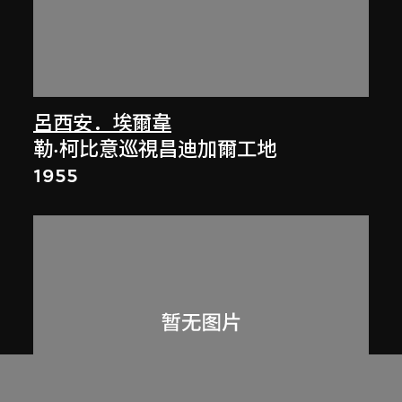
呂西安．埃爾韋
勒·柯比意巡視昌迪加爾工地
1955