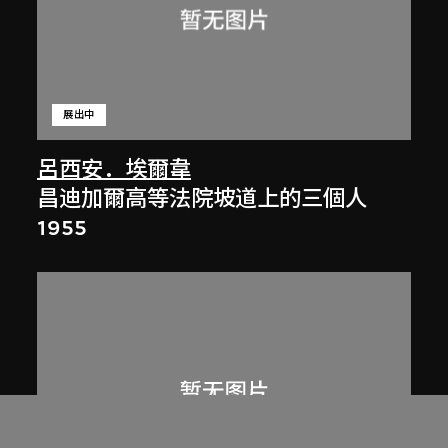
展出中
呂西安．埃爾韋
昌迪加爾高等法院坡道上的三個人
1955