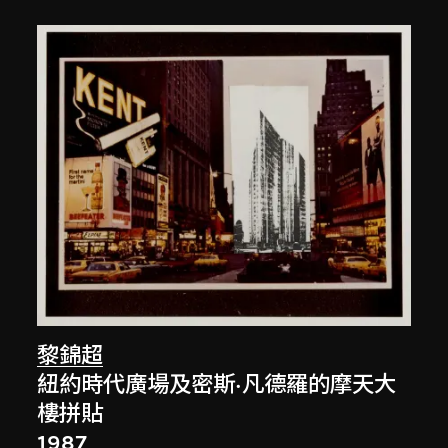
黎錦超
紐約時代廣場及密斯·凡德羅的摩天大
樓拼貼
1987