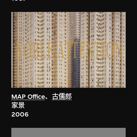
MAP Office
、
古儒郎
家景
2006