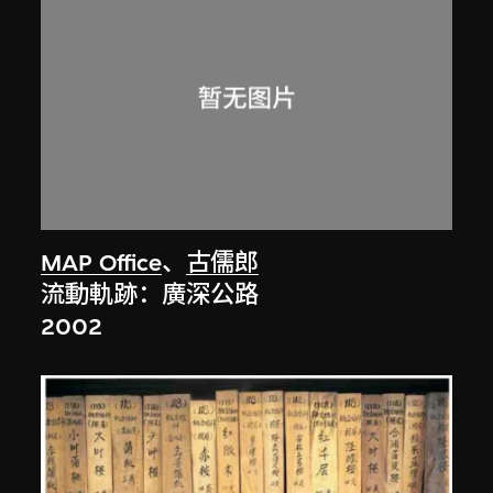
MAP Office
、
古儒郎
流動軌跡：廣深公路
2002