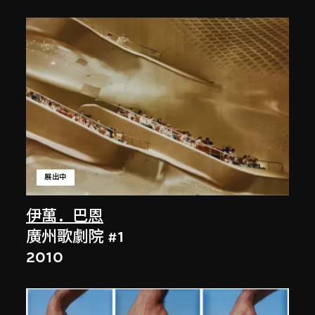
展出中
伊萬．巴恩
廣州歌劇院 #1
2010