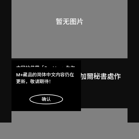
呂西安．埃爾韋
本网站使用「Cookies」为你
提供最好的网站体验。
M+藏品的简体中文内容仍在
勒．柯比意於印度昌迪加爾秘書處作
了解更多
更新，敬请期待！
畫
1955
明白
确认