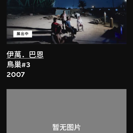
展出中
伊萬．巴恩
鳥巢#3
2007