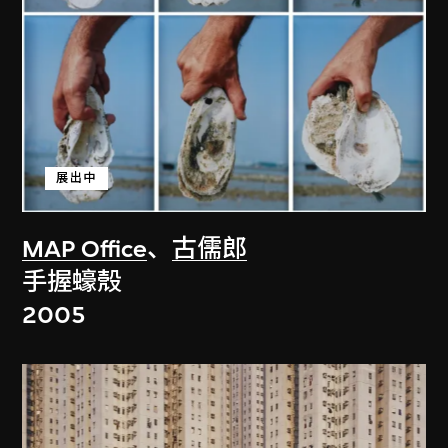
展出中
MAP Office
、
古儒郎
手握蠔殼
2005