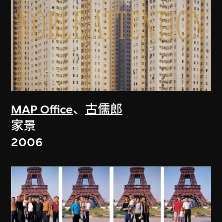
MAP Office
、
古儒郎
家景
2006