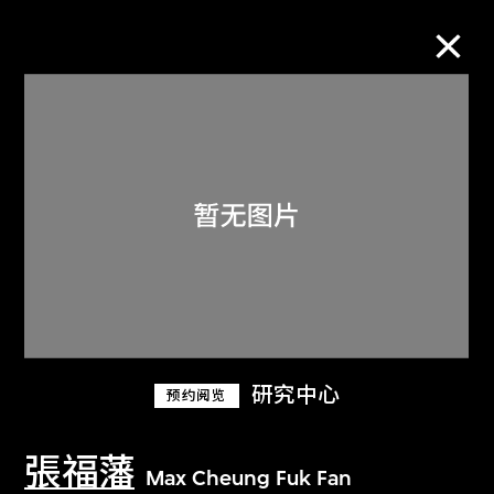
M+藏品
进一步筛选
搜索
关于M+藏品
研究中心
预约阅览
探索世界顶级的二十及二十一世纪视觉
文化藏品。
張福藩
Max Cheung Fuk Fan