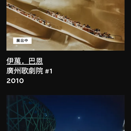
展出中
伊萬．巴恩
廣州歌劇院 #1
2010