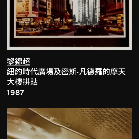
黎錦超
紐約時代廣場及密斯·凡德羅的摩天
大樓拼貼
1987