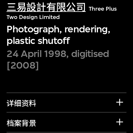
三易設計有限公司
Three Plus
Two Design Limited
Photograph, rendering,
plastic shutoff
24 April 1998, digitised
[2008]
详细资料
档案背景