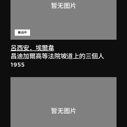
展出中
呂西安．埃爾韋
昌迪加爾高等法院坡道上的三個人
1955