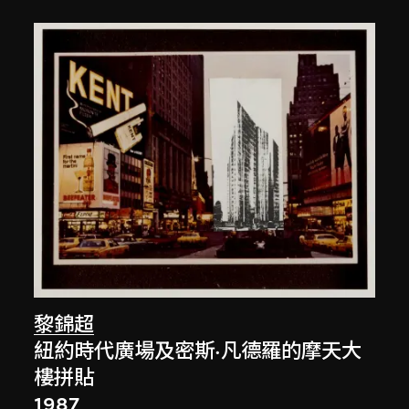
黎錦超
紐約時代廣場及密斯·凡德羅的摩天大
樓拼貼
1987