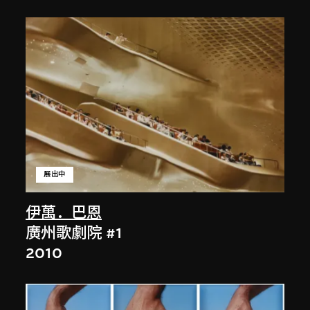
展出中
伊萬．巴恩
廣州歌劇院 #1
2010