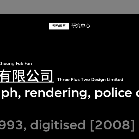
研究中心
预约阅览
heung Fuk Fan
有限公司
Three Plus Two Design Limited
h, rendering, police c
993, digitised [2008]