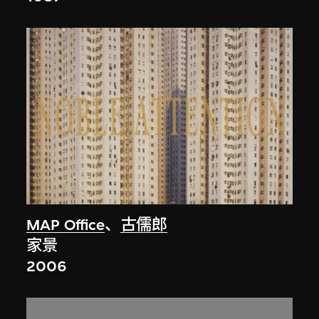
MAP Office
、
古儒郎
家景
2006