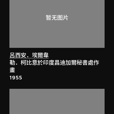
呂西安．埃爾韋
勒．柯比意於印度昌迪加爾秘書處作
畫
1955