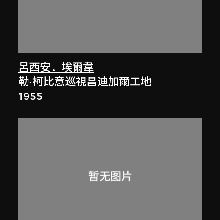
呂西安．埃爾韋
勒·柯比意巡視昌迪加爾工地
1955