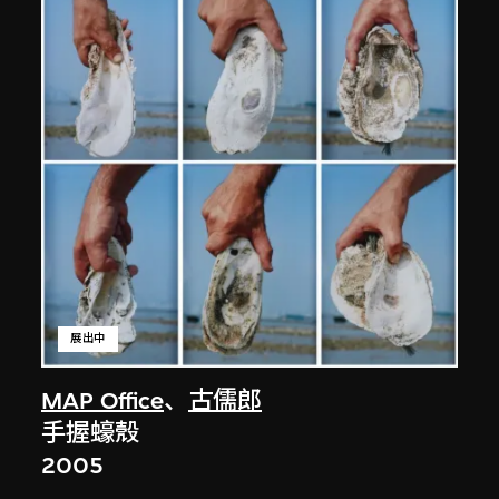
展出中
MAP Office
、
古儒郎
手握蠔殼
2005