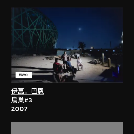
展出中
伊萬．巴恩
鳥巢#3
2007