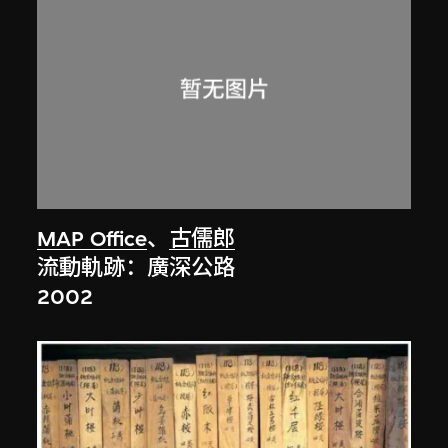
MAP Office
、
古儒郎
流動軌跡：廣深公路
2002