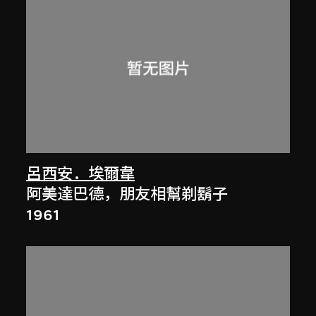
呂西安．埃爾韋
阿美達巴德，朋友相幫剃鬍子
1961