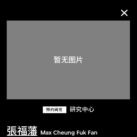
M+藏品
进一步筛选
搜索
关于M+藏品
研究中心
预约阅览
探索世界顶级的二十及二十一世纪视觉
文化藏品。
張福藩
Max Cheung Fuk Fan