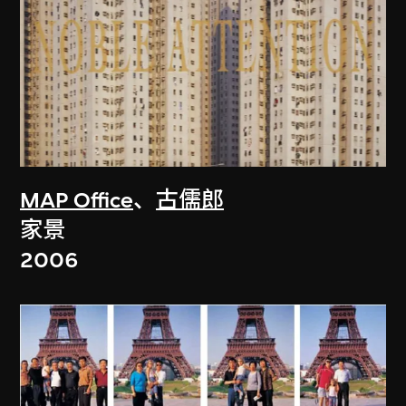
MAP Office
、
古儒郎
家景
2006