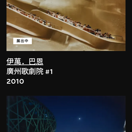
展出中
伊萬．巴恩
廣州歌劇院 #1
2010