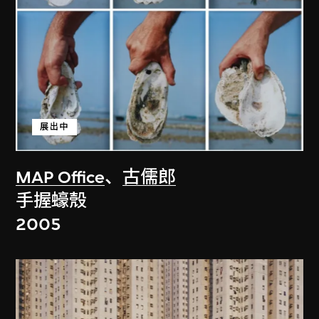
展出中
MAP Office
、
古儒郎
手握蠔殼
2005