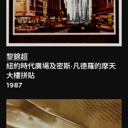
黎錦超
紐約時代廣場及密斯·凡德羅的摩天
大樓拼貼
1987