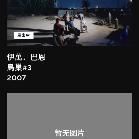
展出中
伊萬．巴恩
鳥巢#3
2007