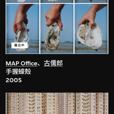
展出中
MAP Office
、
古儒郎
手握蠔殼
2005