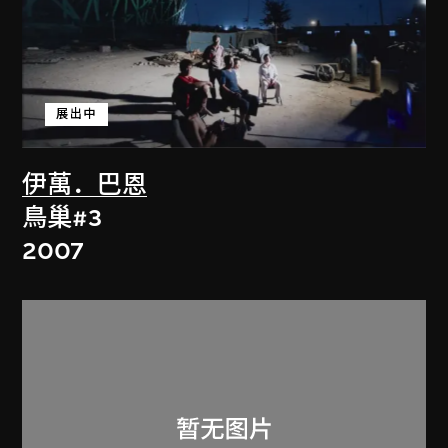
展出中
伊萬．巴恩
鳥巢#3
2007