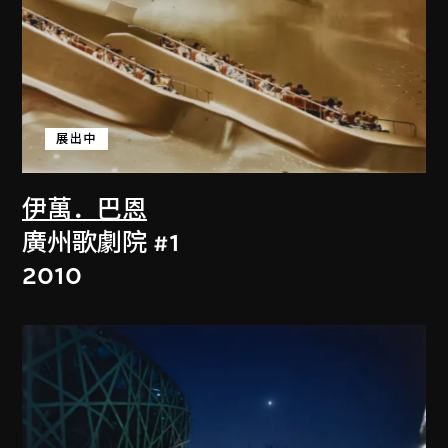
展出中
伊萬．巴恩
廣州歌劇院 #1
2010