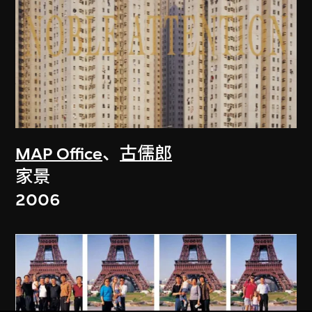
MAP Office
、
古儒郎
家景
2006