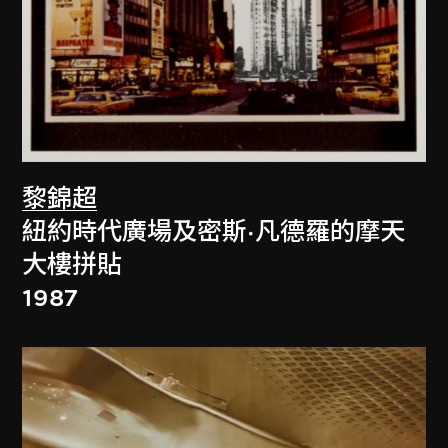
黎錦超
紐約時代廣場及密斯·凡德羅的摩天
大樓拼貼
1987