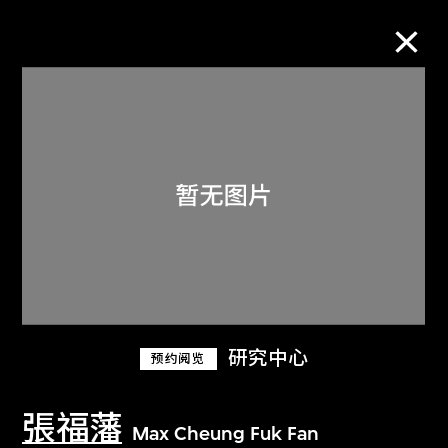
M+藏品
进一步筛选
搜索
关于M+藏品
研究中心
预约阅览
探索世界顶级的二十及二十一世纪视觉
文化藏品。
張福藩
Max Cheung Fuk Fan