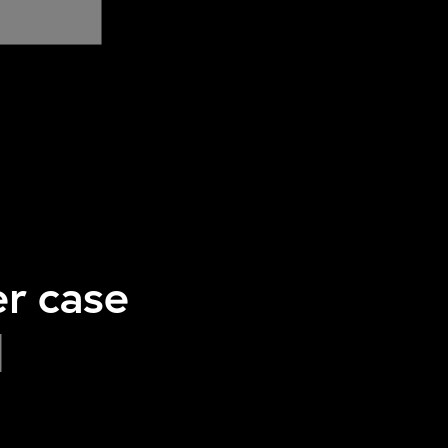
er case
]