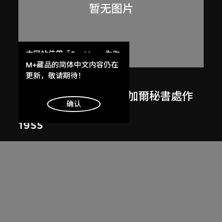
本网站使用「Cookies」为你
提供最好的网站体验。
M+藏品的简体中文内容仍在
了解更多
更新，敬请期待！
呂西安．埃爾韋
勒．柯比意於印度昌迪加爾秘書處作
明白
确认
畫
1955