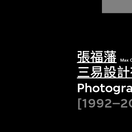
張福藩
Max C
三易設計
Photograp
[1992–20