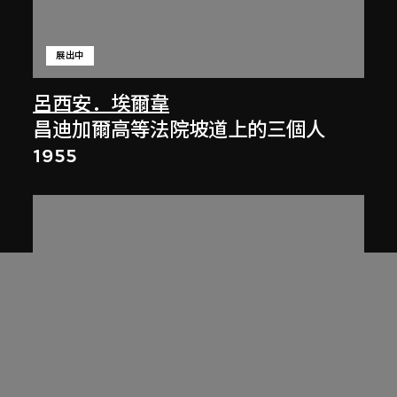
展出中
呂西安．埃爾韋
昌迪加爾高等法院坡道上的三個人
1955
展出中