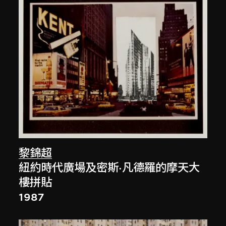
黎錦超
紐約時代廣場及密斯·凡德羅的摩天大
樓拼貼
1987