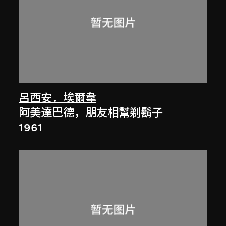
呂西安．埃爾韋
阿美達巴德，朋友相幫剃鬍子
1961