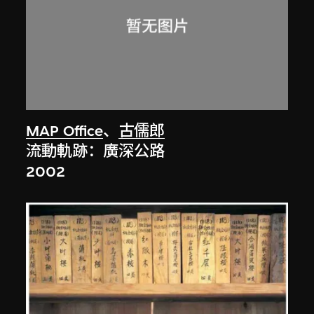
MAP Office
、
古儒郎
流動軌跡：廣深公路
2002