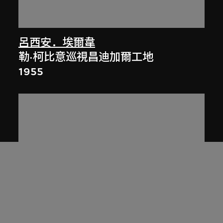
呂西安．埃爾韋
勒·柯比意巡視昌迪加爾工地
1955