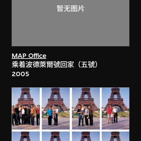
MAP Office
乘着波德萊爾號回家（五號）
2005