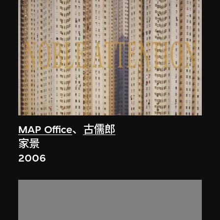
MAP Office
、
古儒郎
家景
2006