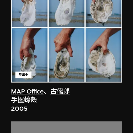
展出中
MAP Office
、
古儒郎
手握蠔殼
2005