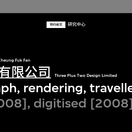
研究中心
预约阅览
heung Fuk Fan
有限公司
Three Plus Two Design Limited
h, rendering, travell
08], digitised [2008