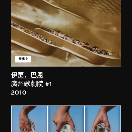
展出中
伊萬．巴恩
廣州歌劇院 #1
2010