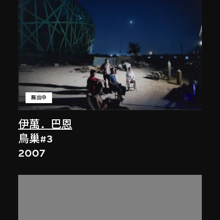
展出中
伊萬．巴恩
鳥巢#3
2007