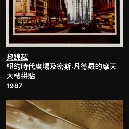
黎錦超
紐約時代廣場及密斯·凡德羅的摩天
大樓拼貼
1987