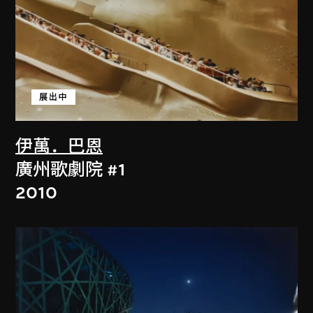
展出中
伊萬．巴恩
廣州歌劇院 #1
2010