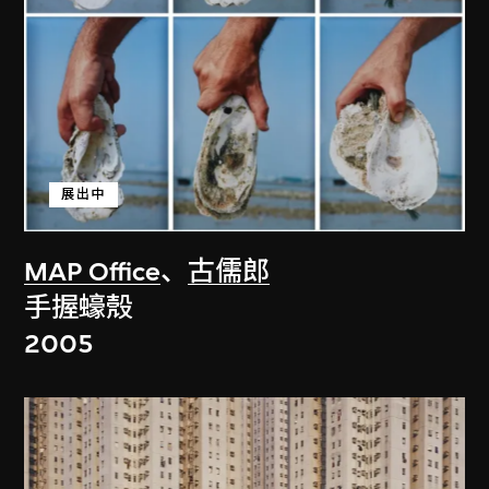
展出中
MAP Office
、
古儒郎
手握蠔殼
2005