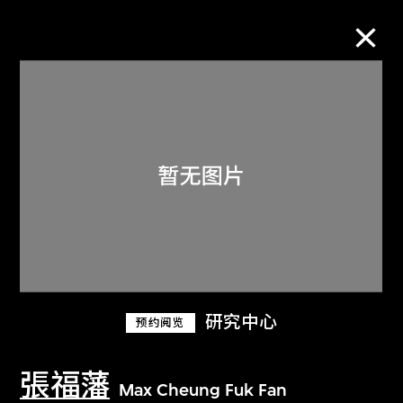
M+藏品
进一步筛选
搜索
关于M+藏品
研究中心
预约阅览
探索世界顶级的二十及二十一世纪视觉
文化藏品。
張福藩
Max Cheung Fuk Fan