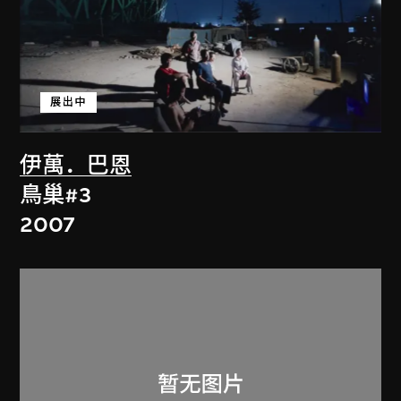
展出中
伊萬．巴恩
鳥巢#3
2007