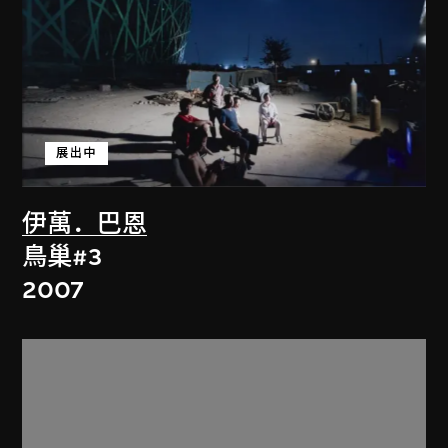
展出中
伊萬．巴恩
鳥巢#3
2007