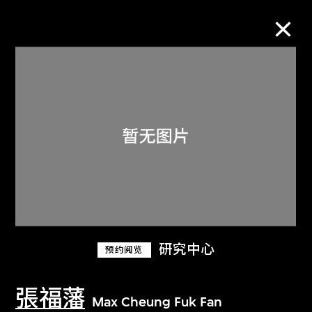
M+藏品
进一步筛选
搜索
关于M+藏品
研究中心
预约阅览
探索世界顶级的二十及二十一世纪视觉
文化藏品。
張福藩
Max Cheung Fuk Fan