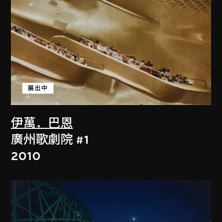
展出中
伊萬．巴恩
廣州歌劇院 #1
2010