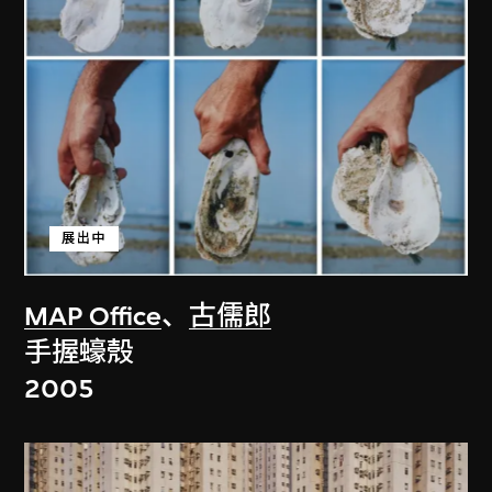
展出中
MAP Office
、
古儒郎
手握蠔殼
2005