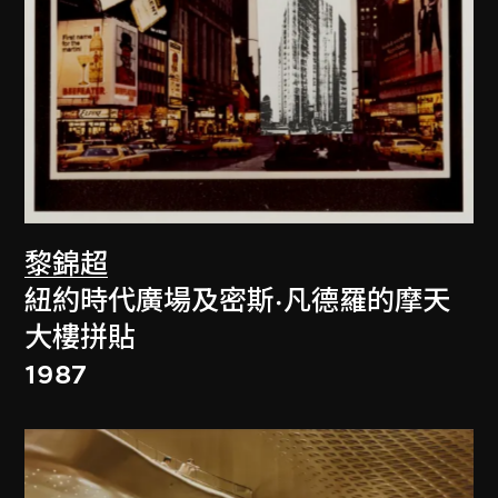
黎錦超
紐約時代廣場及密斯·凡德羅的摩天
大樓拼貼
1987