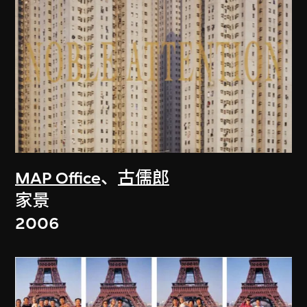
MAP Office
、
古儒郎
家景
2006