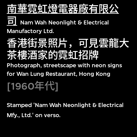
南華霓虹燈電器廠有限公
司
Nam Wah Neonlight & Electrical
Manufactory Ltd.
香港街景照片，可見雲龍大
茶樓酒家的霓虹招牌
Photograph, streetscape with neon signs
for Wan Lung Restaurant, Hong Kong
[1960年代]
Stamped 'Nam Wah Neonlight & Electrical
Mfy., Ltd.' on verso.