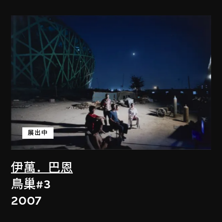
展出中
伊萬．巴恩
鳥巢#3
2007