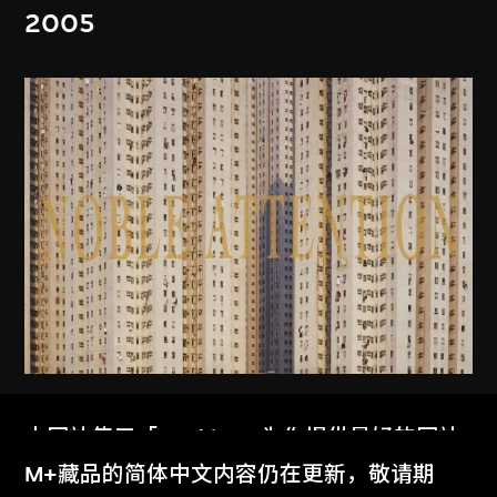
2005
MAP Office
、
古儒郎
本网站使用「Cookies」为你提供最好的网站
家景
体验。
M+藏品的简体中文内容仍在更新，敬请期
2006