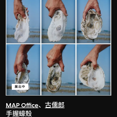
展出中
MAP Office
、
古儒郎
手握蠔殼