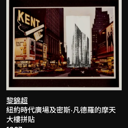
黎錦超
紐約時代廣場及密斯·凡德羅的摩天
大樓拼貼