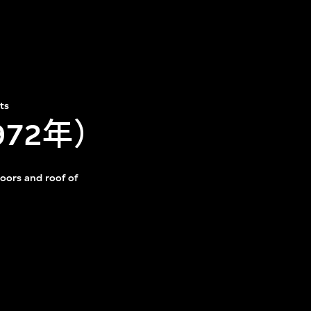
ts
972年）
oors and roof of