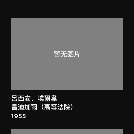
呂西安．埃爾韋
昌迪加爾（高等法院）
1955