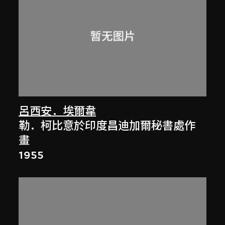
呂西安．埃爾韋
勒．柯比意於印度昌迪加爾秘書處作
畫
1955