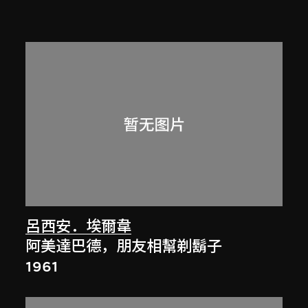
呂西安．埃爾韋
阿美達巴德，朋友相幫剃鬍子
1961