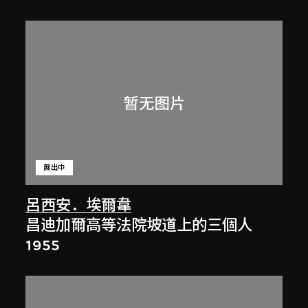
展出中
呂西安．埃爾韋
昌迪加爾高等法院坡道上的三個人
1955