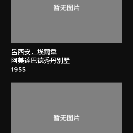
呂西安．埃爾韋
阿美達巴德秀丹別墅
1955