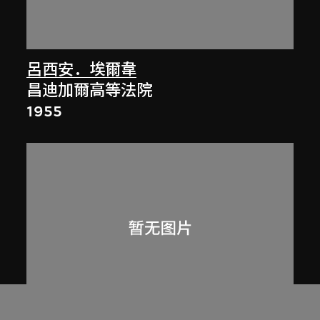
呂西安．埃爾韋
昌迪加爾高等法院
1955