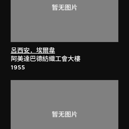
呂西安．埃爾韋
阿美達巴德紡織工會大樓
1955