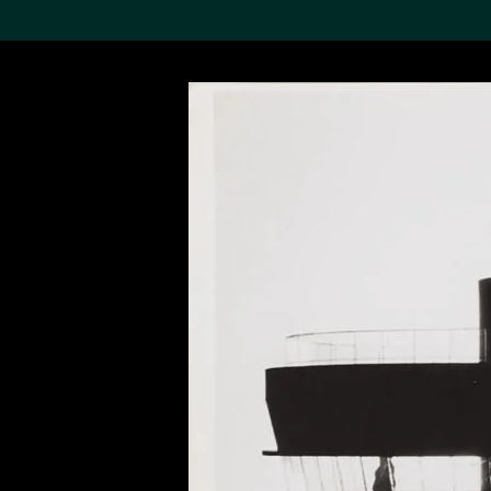
搜索M+藏品
Sea
19,052个结果
进一步筛选
关于M+藏品
探索世界顶级的二十及二十
一世纪视觉文化藏品。