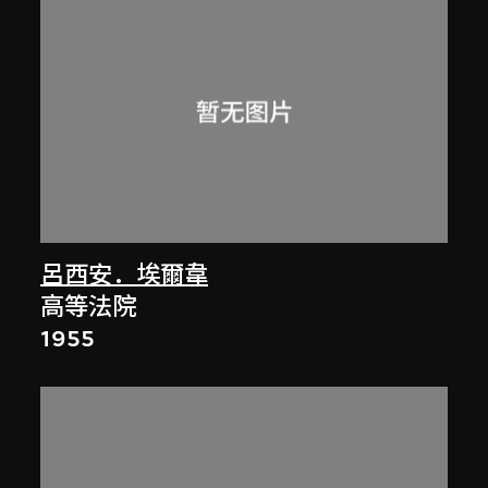
呂西安．埃爾韋
高等法院
1955