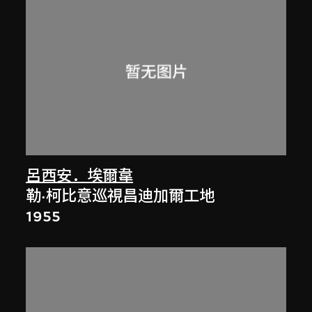
呂西安．埃爾韋
勒·柯比意巡視昌迪加爾工地
1955