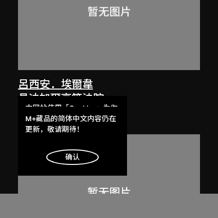
呂西安．埃爾韋
昌迪加爾高等法院
本网站使用「Cookies」为你
1955
提供最好的网站体验。
M+藏品的简体中文内容仍在
了解更多
更新，敬请期待！
明白
确认