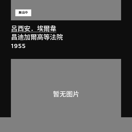
展出中
呂西安．埃爾韋
昌迪加爾高等法院
1955