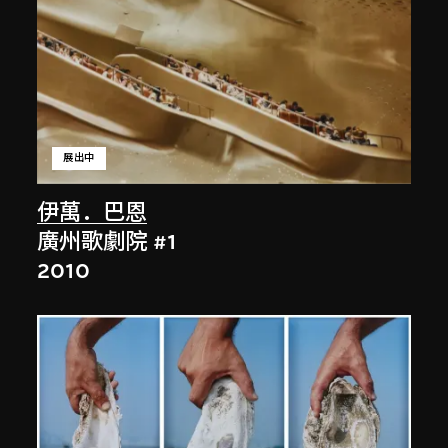
展出中
伊萬．巴恩
廣州歌劇院 #1
2010