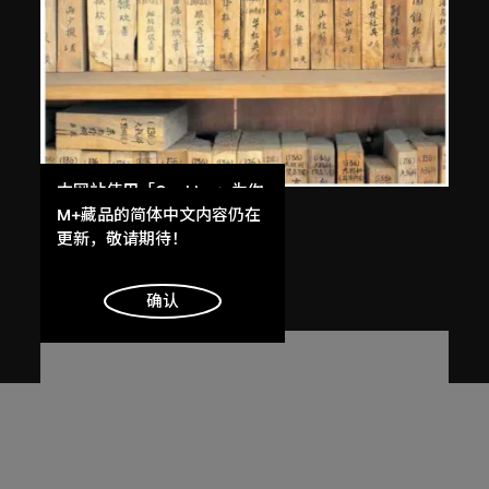
本网站使用「Cookies」为你
MAP Office
、
古儒郎
提供最好的网站体验。
M+藏品的简体中文内容仍在
了解更多
更新，敬请期待！
南嶺
2005
明白
确认