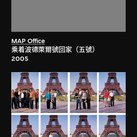
MAP Office
乘着波德萊爾號回家（五號）
2005