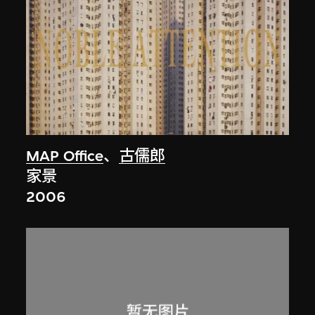
MAP Office
、
古儒郎
家景
2006