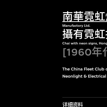
南華霓虹
Manufactory Ltd.
攝有霓虹
Chai with neon signs, Hon
[1960年
The China Fleet Club
Neonlight & Electrical 
详细资料