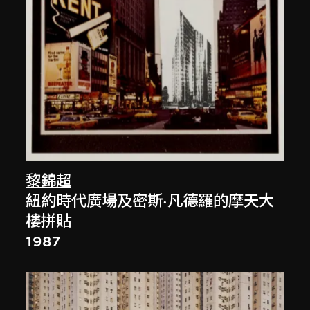
黎錦超
紐約時代廣場及密斯·凡德羅的摩天大
樓拼貼
1987