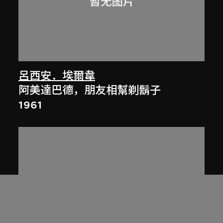
呂西安．埃爾韋
阿美達巴德，朋友相幫剃鬍子
1961