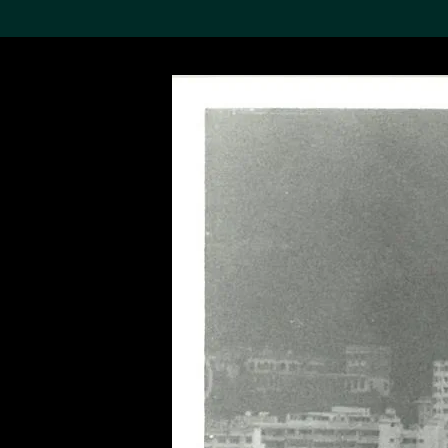
搜索M+藏品
Sea
19,052个结果
进一步筛选
关于M+藏品
探索世界顶级的二十及二十
一世纪视觉文化藏品。