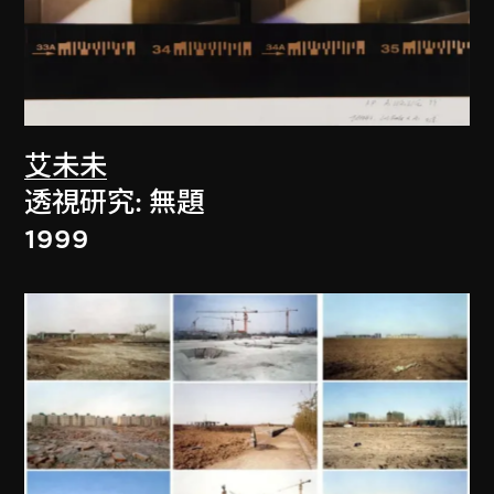
艾未未
透視研究: 無題
1999