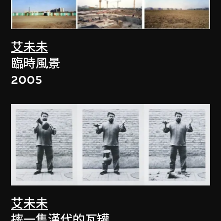
艾未未
臨時風景
2005
艾未未
摔一隻漢代的瓦罐