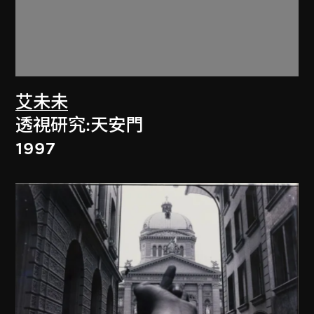
艾未未
透視研究:天安門
1997