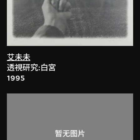
艾未未
透視研究:白宮
1995