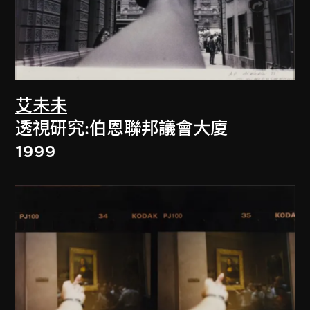
艾未未
透視研究:伯恩聯邦議會大廈
1999