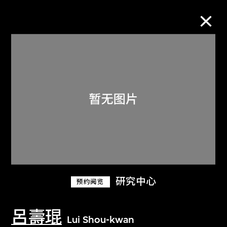
M+藏品
进一步筛选
搜索
关于M+藏品
研究中心
预约阅览
探索世界顶级的二十及二十一世纪视觉
文化藏品。
呂壽琨
Lui Shou-kwan