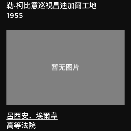
勒·柯比意巡視昌迪加爾工地
1955
呂西安．埃爾韋
高等法院