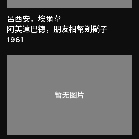
呂西安．埃爾韋
阿美達巴德，朋友相幫剃鬍子
1961