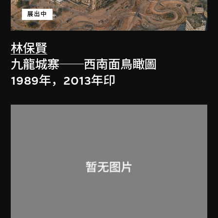
展出中
林保賢
九龍城寨──西南面鳥瞰圖
1989年，2013年印