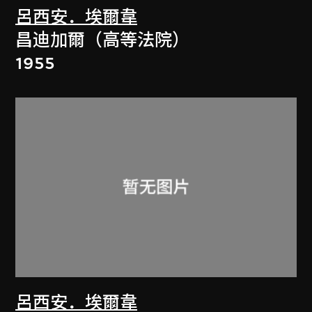
呂西安．埃爾韋
昌迪加爾（高等法院）
1955
呂西安．埃爾韋