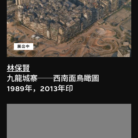
展出中
林保賢
九龍城寨──西南面鳥瞰圖
1989年，2013年印