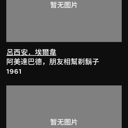
呂西安．埃爾韋
阿美達巴德，朋友相幫剃鬍子
1961