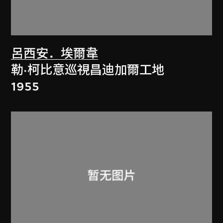
呂西安．埃爾韋
勒·柯比意巡視昌迪加爾工地
1955