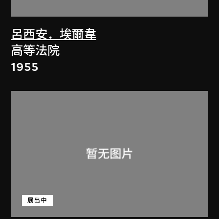
呂西安．埃爾韋
高等法院
1955
展出中