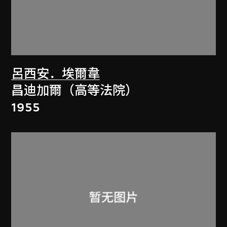
呂西安．埃爾韋
昌迪加爾（高等法院）
1955