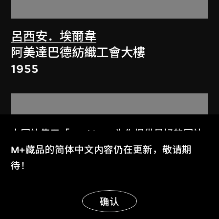
呂西安．埃爾韋
阿美達巴德紡織工會大樓
1955
本网站使用「Cookies」为你提供最好的网站
体验。
M+藏品的简体中文内容仍在更新，敬请期
了解更多
待！
显示更多
明白
确认