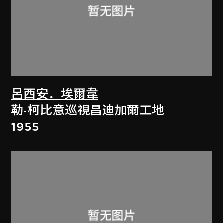
呂西安．埃爾韋
勒·柯比意巡視昌迪加爾工地
1955