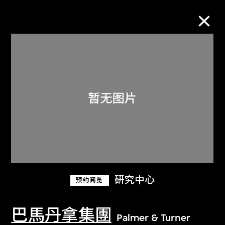
M+藏品
进一步筛选
搜索
关于M+藏品
研究中心
预约阅览
探索世界顶级的二十及二十一世纪视觉
文化藏品。
巴馬丹拿集團
Palmer & Turner