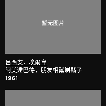
呂西安．埃爾韋
阿美達巴德，朋友相幫剃鬍子
1961