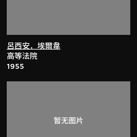
呂西安．埃爾韋
高等法院
1955