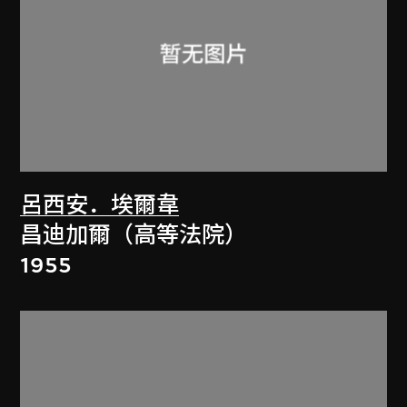
呂西安．埃爾韋
昌迪加爾（高等法院）
1955