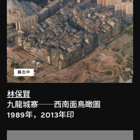
展出中
林保賢
九龍城寨──西南面鳥瞰圖
1989年，2013年印