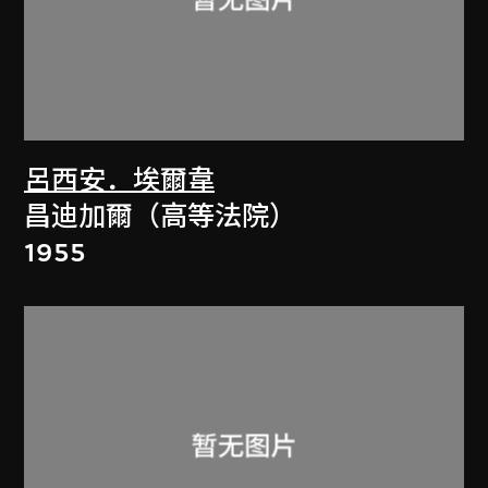
呂西安．埃爾韋
昌迪加爾（高等法院）
1955