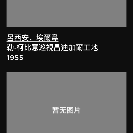
呂西安．埃爾韋
勒·柯比意巡視昌迪加爾工地
1955