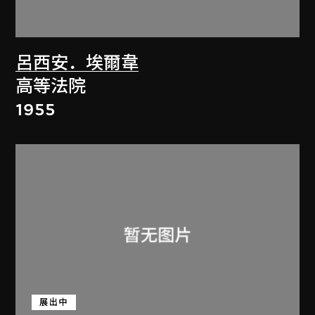
呂西安．埃爾韋
高等法院
1955
展出中