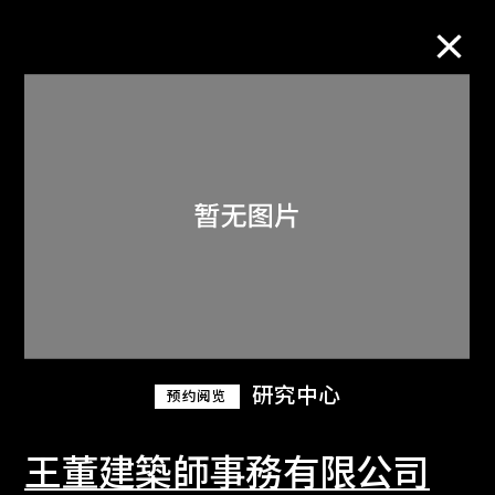
M+藏品
进一步筛选
搜索
关于M+藏品
研究中心
预约阅览
探索世界顶级的二十及二十一世纪视觉
文化藏品。
王董建築師事務有限公司