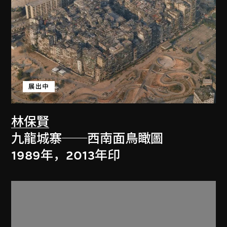
展出中
林保賢
九龍城寨──西南面鳥瞰圖
1989年，2013年印