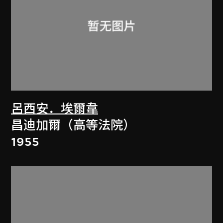
呂西安．埃爾韋
昌迪加爾（高等法院）
1955