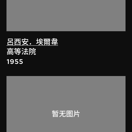
呂西安．埃爾韋
高等法院
1955