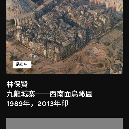
展出中
林保賢
九龍城寨──西南面鳥瞰圖
1989年，2013年印