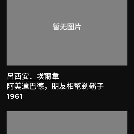
呂西安．埃爾韋
阿美達巴德，朋友相幫剃鬍子
1961