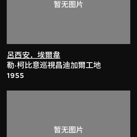
呂西安．埃爾韋
勒·柯比意巡視昌迪加爾工地
1955